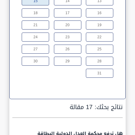
15
14
13
18
17
16
21
20
19
24
23
22
27
26
25
30
29
28
31
نتائج بحثك:
17 مقالة
هل ترفع محكمة العدل الدولية البطاقة