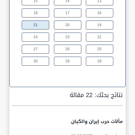
15
14
13
18
17
16
21
20
19
24
23
22
27
26
25
30
29
28
نتائج بحثك:
22 مقالة
مألآت حرب إيران والكيان