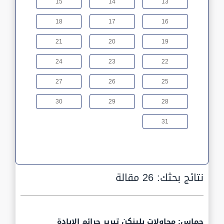
15
14
13
18
17
16
21
20
19
24
23
22
27
26
25
30
29
28
31
نتائج بحثك:
26 مقالة
حماس: محاولات بلينكن تبرير جرائم الإبادة