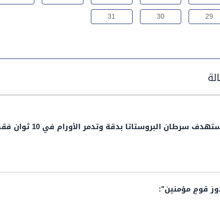
31
30
29
تهدف سرطان البروستاتا بدقة وتدمر الأورام في 10 ثوان فقط
 قومٍ مؤمنين":