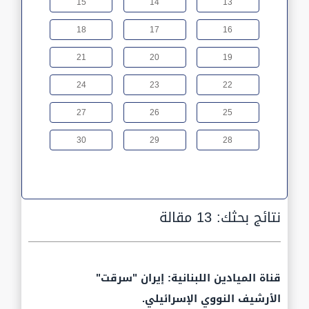
15
14
13
18
17
16
21
20
19
24
23
22
27
26
25
30
29
28
نتائج بحثك:
13 مقالة
قناة الميادين اللبنانية: إيران "سرقت"
الأرشيف النووي الإسرائيلي.