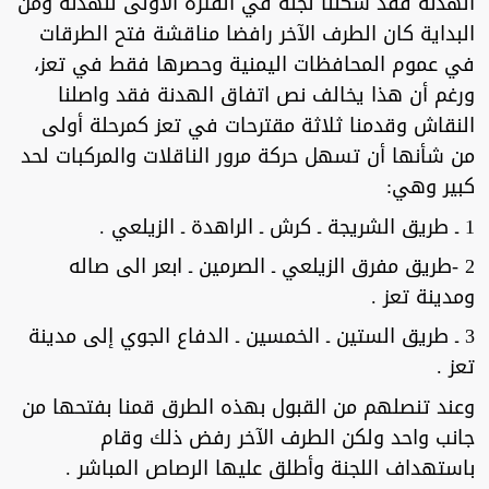
الهدنة فقد شكلنا لجنة في الفترة الأولى للهدنة ومن
البداية كان الطرف الآخر رافضا مناقشة فتح الطرقات
في عموم المحافظات اليمنية وحصرها فقط في تعز،
ورغم أن هذا يخالف نص اتفاق الهدنة فقد واصلنا
النقاش وقدمنا ثلاثة مقترحات في تعز كمرحلة أولى
من شأنها أن تسهل حركة مرور الناقلات والمركبات لحد
كبير وهي:
1 ـ طريق الشريجة ـ كرش ـ الراهدة ـ الزيلعي .
2 -طريق مفرق الزيلعي ـ الصرمين ـ ابعر الى صاله
ومدينة تعز .
3 ـ طريق الستين ـ الخمسين ـ الدفاع الجوي إلى مدينة
تعز .
وعند تنصلهم من القبول بهذه الطرق قمنا بفتحها من
جانب واحد ولكن الطرف الآخر رفض ذلك وقام
باستهداف اللجنة وأطلق عليها الرصاص المباشر .