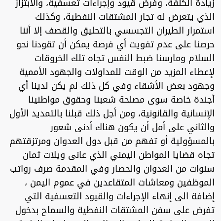
زيادة الكلفة، وفرض قيود وإجراءات تعسفية، والابتزاز
الذي يتعرض له تجار المشتقات النفطية، وكذلك
استمرار الطيران التجسسي بالتحليق والقصف إلا أننا
حرصنا على عدم تفويت أي فرصة يمكن أن تقودنا نحو
السلام ومارسنا ضبط النفس تجاه تلك الخروقات
لإعطاء المزيد من الوقت للمداولات والجهود الأممية
وجهود بعض الأشقاء وفي كل ذلك لم يكن لدينا أي
أجندة خاصة سوى مصلحة شعبنا وحقوق مواطنينا
الإنسانية والقانونية، ومن أجل ذلك قبلنا بالتمديد الأول
والثاني على أمل أن يكون هناك أدنى شعور
بالمسؤولية أو تفهم من قبل دول العدوان ومرتزقتهم
تجاه قضايا المواطن اليمني الذي عانى ويلات ثمان
سنوات من العدوان والحصار وفي المقدمة صرف رواتب
الموظفين ومعاشات المتقاعدين في عموم اليمن ،
إضافة الى إنهاء الإجراءات والقيود التعسفية التي
تفرض على سفن المشتقات النفطية والسماح بدخول