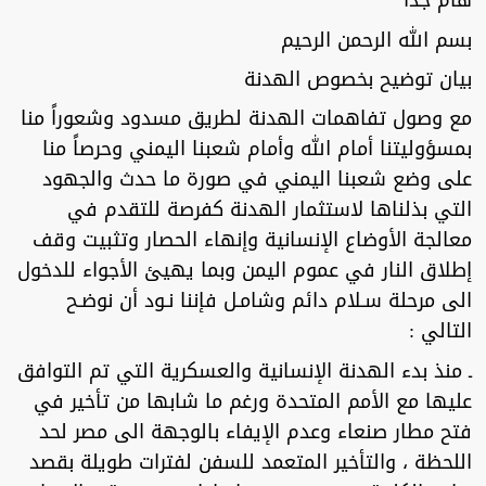
هام جدا"
بسم الله الرحمن الرحيم
بيان توضيح بخصوص الهدنة
مع وصول تفاهمات الهدنة لطريق مسدود وشعوراً منا
بمسؤوليتنا أمام الله وأمام شعبنا اليمني وحرصاً منا
على وضع شعبنا اليمني في صورة ما حدث والجهود
التي بذلناها لاستثمار الهدنة كفرصة للتقدم في
معالجة الأوضاع الإنسانية وإنهاء الحصار وتثبيت وقف
إطلاق النار في عموم اليمن وبما يهيئ الأجواء للدخول
الى مرحلة سـلام دائم وشامـل فإننا نـود أن نوضـح
التالي :
ـ منذ بدء الهدنة الإنسانية والعسكرية التي تم التوافق
عليها مع الأمم المتحدة ورغم ما شابها من تأخير في
فتح مطار صنعاء وعدم الإيفاء بالوجهة الى مصر لحد
اللحظة ، والتأخير المتعمد للسفن لفترات طويلة بقصد