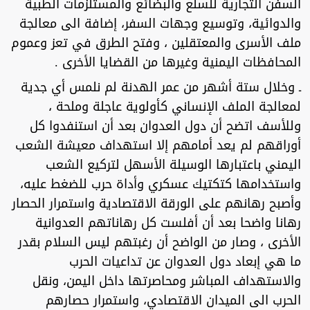
السفن التجارية للسلع والبضائع والمستلزمات الطبية
والدوائية، وتوسيع وجهات السفر، إضافة الى معالجة
ملف الأسرى والمعتقلين ، وفتح الطرق في تعز وعموم
المحافظات اليمنية وغيرها من القضايا الأخرى .
ـ وخلال ستة أشهر من عمر الهدنة لم نلمس أي جدية
لمعالجة الملف الإنساني كأولوية عاجلة وملحة ،
وللأسف اتضح أن دول العدوان بعد أن استنفدوا كل
أوراقهم لم يعد أمامهم إلا استهداف معيشة الشعب
اليمني باعتبارها الوسيلة الأسهل لتركيع الشعب
واستخدامها كتكتيك عسكري وأداة حرب للضغط عليه،
وأصبح رهانهم على الورقة الاقتصادية واستمرار الحصار
رهانا واضحا بعد أن أفلست كل رهاناتهم العدوانية
الأخرى ، وصار من الواضح أن رغبتهم ليس السلام بقدر
ما هي إبعاد دول العدوان عن تداعيات الحرب
والاستهداف المباشر ومحاصرتها داخل اليمن، ونقل
الحرب الى الميدان الاقتصادي، واستمرار حصارهم