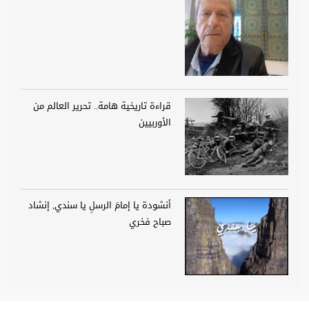
قراءة تاريخية هامة.. تحرير العالم من
الأوربيين
أنشودة يا إمامَ الرسلِ يا سندي, إنشاد
صباح فخري