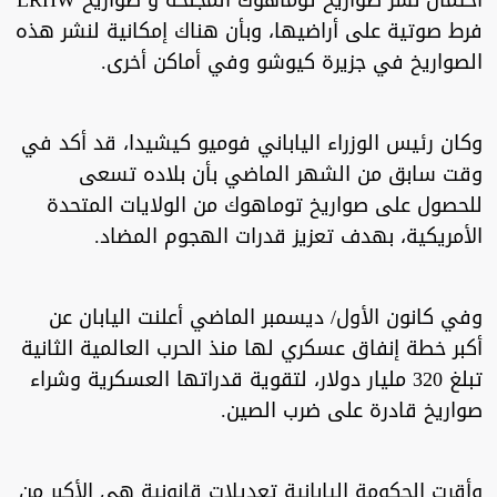
احتمال نشر صواريخ توماهوك المجنحة و صواريخ LRHW
فرط صوتية على أراضيها، وبأن هناك إمكانية لنشر هذه
الصواريخ في جزيرة كيوشو وفي أماكن أخرى.
وكان رئيس الوزراء الياباني فوميو كيشيدا، قد أكد في
وقت سابق من الشهر الماضي بأن بلاده تسعى
للحصول على صواريخ توماهوك من الولايات المتحدة
الأمريكية، بهدف تعزيز قدرات الهجوم المضاد.
وفي كانون الأول/ ديسمبر الماضي أعلنت اليابان عن
أكبر خطة إنفاق عسكري لها منذ الحرب العالمية الثانية
تبلغ 320 مليار دولار، لتقوية قدراتها العسكرية وشراء
صواريخ قادرة على ضرب الصين.
وأقرت الحكومة اليابانية تعديلات قانونية هي الأكبر من