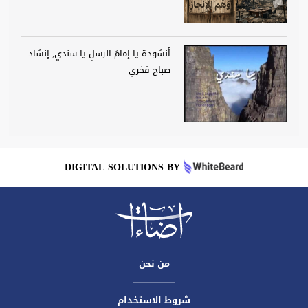
أنشودة يا إمامَ الرسلِ يا سندي, إنشاد
صباح فخري
DIGITAL SOLUTIONS BY
من نحن
شروط الاستخدام