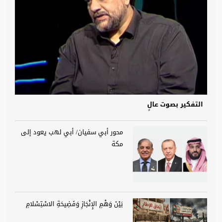
التفكير بصوت عالٍ
محور أبي سفيان/ أبي لهب يعود إلى
مكة
بَيْنَ وَهْمِ الإِنْجَازِ وَفَضِيحَةِ الاسْتِسْلامِ