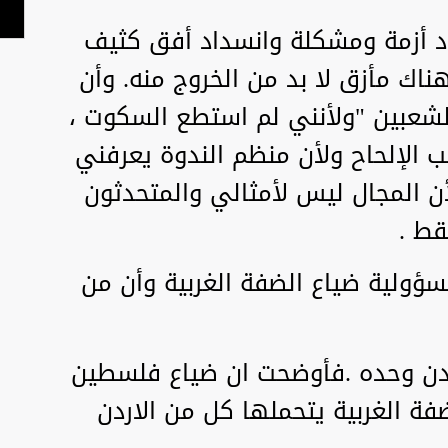
د أزمة ومشكلة وانسداد أفق كثيف
ناك مأزق لا بد من الخروج منه. وأن
للشعبين "ولأنني لم استطع السكوت ،
الإلحاح ولأن منظم الندوة يعرفني
ن المجال ليس لأمثالي والمتحدثون
قط .
سؤولية ضياع الضفة الغربية وأن من
لاردن وحده .فأوضحت ان ضياع فلسطين
ة الغربية يتحملها كل من الاردن