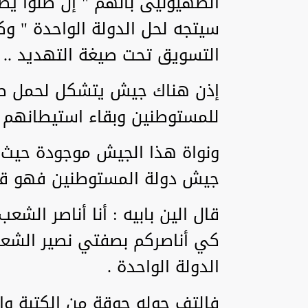
الصهيونيى بأنهم " إن ظلوا يضع
سيتجه لحل الدولة الواحدة " و
التسويق تحت صيغة التهديد ..
إذن هناك جيش يتشكل لحمل صي
للمستوطنين وبقاء استيطانهم .
ونواة هذا الجيش موجودة حيث أ
جيش دولة المستوطنين فهو قد 
قال الين بابيه : أنا أناصر الش
كي أناصركم بصفتي نصير الشعب
الدولة الواحدة .
فالتف حوله جوقة من الكتبة و