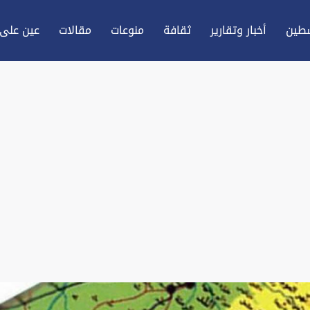
طين
أخبار وتقارير
ثقافة
منوعات
مقالات
عين علی 