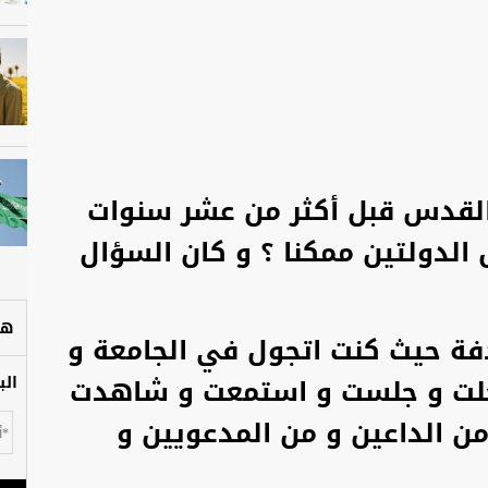
لقدس قبل أكثر من عشر سنوات
الدولتين ممكنا ؟ و كان السؤال
هل
فة حيث كنت اتجول في الجامعة و
دخلت و جلست و استمعت و شاهدت
الب
ن الداعين و من المدعويين و