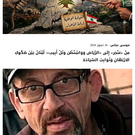
موسى عباس
- 26 تموز 2026
مِنْ «عَنْجَر» إِلَى «الرِّيَاض وَوَاشِنْطُن وَتَلْ أَبِيب»: لُبْنَانُ بَيْنَ صُكُوكِ
الِارْتِهَانِ وَثَوَابِتِ السِّيَادَةِ