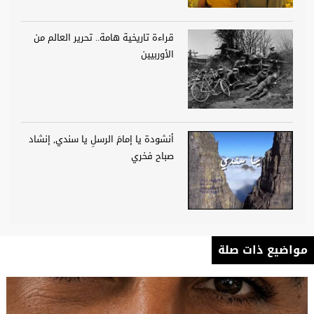
قراءة تاريخية هامة.. تحرير العالم من
الأوربيين
أنشودة يا إمامَ الرسلِ يا سندي, إنشاد
صباح فخري
مواضيع ذات صلة