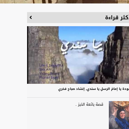
كثر قراءة
دة يا إمامَ الرسلِ يا سندي, إنشاد صباح فخري
قصة بائعة الخبز ..