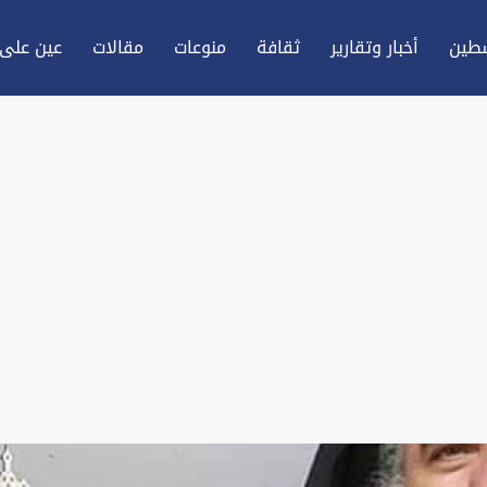
طين
أخبار وتقارير
ثقافة
منوعات
مقالات
عين علی 