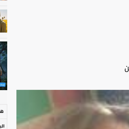
ين
هل
الب