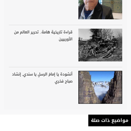
قراءة تاريخية هامة.. تحرير العالم من
الأوربيين
أنشودة يا إمامَ الرسلِ يا سندي, إنشاد
صباح فخري
مواضيع ذات صلة