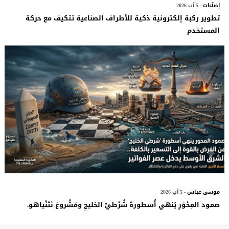
إضآءات
- 5 آب 2026
تطوير ركبة إلكترونية ذكية للأطراف الصناعية تتكيف مع حركة
المستخدم
موسى عباس
- 5 آب 2026
صمود المِحْوَرِ يُنهي أُسطورةَ شُرْطيِّ الخليجِ ومَشْروعَ نَتَنْياهو.