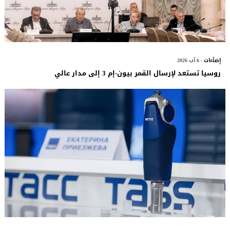
إضآءات
- 6 آب 2026
روسيا تستعد لإرسال القمر بيون-إم 3 إلى مدار عالي