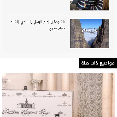
أنشودة يا إمامَ الرسلِ يا سندي, إنشاد
صباح فخري
مواضيع ذات صلة