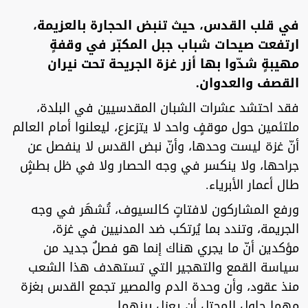
في قلب القدس، حيث تنبض الحجارة بالعزيمة،
ارتفعت صيحات شباب جبل المكبّر في وقفةٍ
مهيبةٍ شدّوا بها أزر غزة الجريحة تحت نيران
القصف والعدوان.
فقد احتشد عشرات الشبان المقدسيين في البلدة،
ملتئمين حول موقفٍ واحد لا يتزعزع، ليعلنوا أمام العالم
أنّ غزة ليست وحدها، وأنّ نبض القدس لا ينفصل عن
جراحها، ولا ينكسر في وجه الحصار ولا في ظل بطشٍ
طال أعمار الأبرياء.
ورفع المشاركون لافتاتٍ كالسيوف، تُشهَر في وجه
الجريمة، وتندد بما يُرتكب ضد المدنيين في غزة،
مؤكدين أنّ ما يجري هناك إنما هو فصلٌ جديد من
سياسة القمع والتهجير التي تستهدف هذا الشعب
منذ عقود، وأن وحدة الدم والمصير تجمع القدس بغزة
مهما حاول المحتل أن يعزل بينهما.