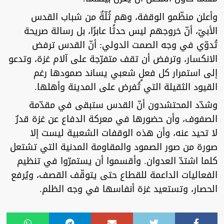
وأعلن منظّمو الوقفة، وهم ثُلّةٌ من شباب القدس
الأبيّ، أنّ خروجهم ليس حدثًا عابرًا، بل رسالة صريحة
تُدوّي في وجه الصمت الدولي: أنّ القدس ترفض
الانكسار، وترفض أن تقف متفرّجة على آلام غزة، وتدعو
إلى استمرار كل فعلٍ شعبي يساند صمودها رغم
القيود الثقيلة التي تُفرض على المدينة وأهلها.
وشدّد المحتشدون أنّ القدس ستبقى في مقدّمة
الصفوف، وأن حضورها في معركة الدفاع عن غزة قدرٌ
لا تحيد عنه، وأن هذه الوقفات الشعبية ليست إلا
صورة من صور الصمود والمقاومة المدنية التي تشتعل
كلما اشتدّ العدوان. وأقسموا أن يستمرّوا في تنظيم
الفعاليات الداعمة للقطاع حتى يتوقّف القصف، ويُرفع
الحصار، وتستعيد غزة أنفاسها في وجه الظلم.