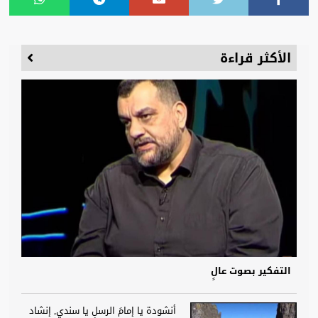
الأكثر قراءة
التفكير بصوت عالٍ
أنشودة يا إمامَ الرسلِ يا سندي, إنشاد