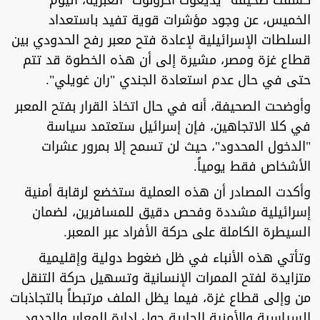
كشفت صحيفة "يديعوت أحرونوت" العبرية، اليوم
الخميس، عن وجود مؤشرات قوية تفيد باستعداد
السلطات الإسرائيلية لإعادة فتح معبر رفح الحدودي بين
قطاع غزة ومصر، مشيرة إلى أن هذه الخطوة قد تتم
حتى في حال عدم استعادة الجندي "ران غويلي".
وأوضحت الصحيفة، أنه في حال اتخاذ القرار بفتح المعبر
في كلا الاتجاهين، فإن إسرائيل ستعتمد سياسة
"الدخول المحدود"، حيث لن تسمح إلا بمرور عشرات
الأشخاص فقط يومياً.
وأكدت المصادر أن هذه العملية ستخضع لرقابة أمنية
إسرائيلية مشددة وفحص دقيق للمسافرين، لضمان
السيطرة الكاملة على حركة الأفراد عبر المعبر.
وتأتي هذه الأنباء في ظل ضغوط دولية وإقليمية
متزايدة لفتح الممرات الإنسانية وتسهيل حركة التنقل
من وإلى قطاع غزة، فيما يظل الملف مرتبطاً بالتجاذبات
السياسية والأمنية الجارية حول إدارة المعابر والحدود