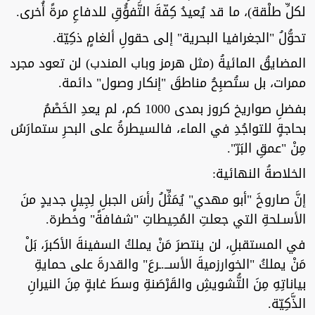
لكلِّ طلْقة)، ما قد يُعيدُ كِفّةَ التَّفوًُقِ للدفاعِ مرةً أُخرى.
تحوُّلُ "الجغرافيا البحرية" إلى حقولِ ألغامٍ ذكِيّة.
المضايقُ المائيةُ (مثل هرمز وباب المندب) لن تعود مجرد
ممرات، بل ستُصبِحُ مناطقَ "إنكار وصول" دائمة.
بفضلِ صواريخ كروز بمدى 1000 كم، لم يعدِ الخَصْمُ
بحاجةٍ للتواجُدِ في الماء، فالسيطرةُ على البحرِ ستمارَسُ
مِنْ "عمقِ البَرّ".
الخلاصةُ النهائية:
إنَّ صاروخَ "أبو مهدي" يُمَثِّلُ رأسَ الجبلِ لِجِيلٍ جديدٍ منَ
الأسـلحةِ التي جعلتِ المُحِيطاتِ "شفافةً" وخطرة.
في المستقبلِ، لن ينتصرَ مَنْ يملكُ السفينةَ الأكبرَ، بَلْ
مَنْ يملكُ "الخوارزميةَ الأســ.ـرعَ" والقدرةَ على حمايةِ
بياناتِهِ مِنَ التُّشويشِ والقَرْصَنةِ وسطَ غابةٍ مِنَ النيرانِ
الذَّكِيّة.