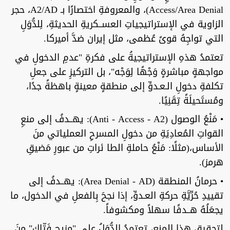
Access/Area Denial)، والمعروفةِ اختصارًا بـ A2/AD، حجر
الزاوية في الإستراتيجياتِ العســكريةِ الحديثةِ، لِلدُّوَلِ
التي تواجِهُ قوىً عُظمى، مثل إيران ضدَّ أميركا.
تعتمدُ هذهِ الإستراتيجيةُ على فكرةِ "عدمِ الدخولِ في
مواجهةٍ مباشرةٍ وَجْهًا لِوَجْه"، بل التركيزِ على جعلِ
تكلفةِ دخولِ الـعـدوِّ إلى منطقةٍ معينةٍ باهظةً جدًا،
ومُستَحيلَةً تِقَنِيًا.
• مَنْعُ الوصول (Anti - Access - A2): يهــدفُ إلى منعِ
القواتِ المُعادِيَةِ من دخولِ المسرحِ العملياتي منَ
الأساس،(مثلًا: مَنْعُ حاملةِ الطا ئراتِ من عبورِ مَضيقِ
هرمز).
• حرمانُ المنطقة (Area Denial - AD): يهــدفُ إلى
تقييدِ حُرِّيَّةِ حركةِ العـدوِّ، إذا نجحَ بِالفعلِ في الدخول، ما
يجعَلُهُ هــدفًا سهلاً ومكشوفاً.
لتحقيقِ هذا المنع، تعتمدُ الدُّوَلُ على "مزيجٍ فَتّاكٍ" منَ