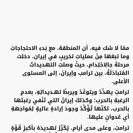
ممّا لا شك فيه، أن المنطقة، مع بَدءِ الاحتجاجاتِ
وما تبعَها مِنْ عملياتِ تخريبٍ في إيران، دخلت
مرحلةَ جالِاحْتِدام، حيثُ وصلتِ التهديداتُ
المُتبادَلَةُ، بين ترامب وإيرانَ، إلى المستوى
الأعلى.
ترامبُ يهدِّدُ ويتوعَّدُ ويربطُ تهـديداتِهِ، بعدمِ
الرغبةِ بالحرب؛ وكذلكَ إيرانُ التي تَنْفي رغبتَها
بالحرب، لكنّها تُؤَّكِّدُ وجودَ إرادةٍ عاليةٍ لِمُواجهةِ
أي عُدوانٍ عليها.
ترامبُ، وعلى مدى أيام، يُكَرِّرُ تهديدَهُ بأكبرُِ قُوَّةٍ