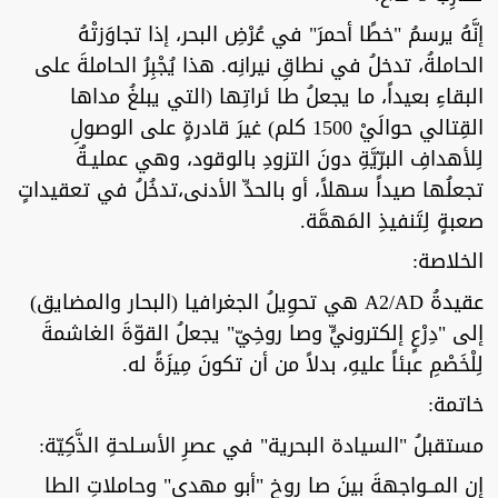
إنَّهُ يرسمُ "خطًا أحمرَ" في عُرْضِ البحر، إذا تجاوَزتْهُ
الحاملةُ، تدخلُ في نطاقِ نيرانِه. هذا يُجْبِرُ الحاملةَ على
البقاءِ بعيداً، ما يجعلُ طا ئراتِها (التي يبلغُ مداها
القِتالي حوالَيْ 1500 كلم) غيرَ قادرةٍ على الوصولِ
لِلأهدافِ البرّيَّةِ دونَ التزودِ بالوقود، وهي عمليـةٌ
تجعلُها صيداً سهلاً، أو بالحدِّ الأدنى،تدخُلُ في تعقيداتٍ
صعبةٍ لِتَنفيذِ المَهمَّة.
الخلاصة:
عقيدةُ A2/AD هي تحوِيلُ الجغرافيا (البحار والمضايق)
إلى "دِرْعٍ إلكترونيٍّ وصا روخِيّ" يجعلُ القوّةَ الغاشمةَ
لِلْخَصْمِ عبئاً عليهِ، بدلاً من أن تكونَ مِيزَةً له.
خاتمة:
مستقبلُ "السيادة البحرية" في عصرِ الأسـلحةِ الذَّكِيّة:
إن المــواجهةَ بينَ صا روخِ "أبو مهدي" وحاملاتِ الطا