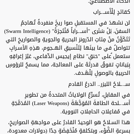
الذكاءُ الاصطناعيِّ.
كقائدٍ لِلْأَســ.ـراب
لن نشهدَ في المستقبلِ صوا ريخَ منفردةً تُهاجمُ
السفنَ، بَلْ سَنَرى "أســ.ـراباً مُنْتَحِرَةً" (Swarm Intelligence)
تَتَكَوَّنُ منْ مِئاتِ الدّرونز البحريةِ والجويةِ والصواريخِ التي
تتواصلُ في ما بينَها لِتَنْسيقِ الهــجوم، هذِهِ الأسـرابِ
ستعمل ُعلى "خنقِ" نظامِ إيجيس الدِّفاعي، عَبْرَ إغراقِهِ
بِبَياناتٍ تفوقُ قدرتَهُ على المعالجة، مما يسمحُ للرؤوسِ
الحربيةِ بالوصولِ لِلْهَـدف.
سـ..ـلاحُ الليزر.. الدرعُ القادم
في المقابلِ، تُسرِّعُ الولاياتُ المتحدةُ من تطويرِ
أسـ..ـلحة الطاقةَ المُوَجَّهَةَ (Laser Weapons) المُدَمَّجَةِ
في مُفاعِلاتِ الحامِلاتِ النووية.
هذا السـلاحُ هو الوحيدُ القادرُ على مـواجهةِ الصواريخِ،
بسرعةِ الضَّوْء، وبتكلفةٍ مُنْخَفِضَةٍ جِدًا (دولارات معدودة،