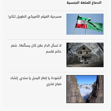
الدماغ للمتعة الجنسية
مسرحية الفيلم الأميركي الطويل تتكرر!
لا تسأل الدار عمّن كان يسكُنها.. شعر
حاتم قاسم
أنشودة يا إمامَ الرسلِ يا سندي, إنشاد
صباح فخري