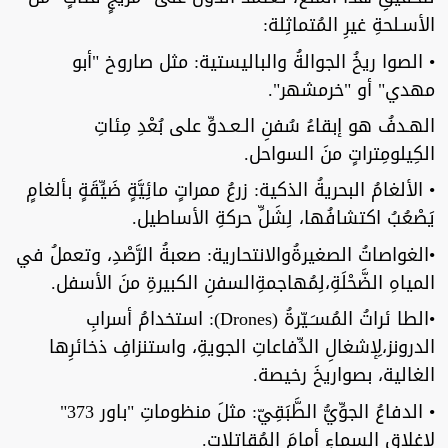
الأسـلحةِ غيرِ المُتماثِلة:
• الصوا ريخُ الجوالةُ والباليستية: مثل صاروخ "أبو
مهدي" أو "خرمشهر".
الهـدفُ هو إبقاءُ سُفنِ الـعـدوِّ على بُعْدِ مِئاتِ
الكِيلومِتراتٍ منَ السواحل.
• الألغامُ البحريةُ الذكية: زرعُ ممراتٍ مائِيَّةٍ ضَيِّقَةٍ بألغامٍ
يَصْعُبُ اكتشافُها، لِشَلِّ حركةِ الأساطيل.
•الغواصاتُ الصغيرةُوالانتحارية: صعبةُ الرَّصْدِ، وتعملُ في
المياهِ الضَّحْلَةِ،لِمُهاجمةِالسفنِ الكبيرةِ منَ الأسفل.
•الطا ئراتُ المُسـَـيّرةُ (Drones): استخدامُ أسرابِ
الدرونز،لِإشغالِ الدِّفاعاتِ الجويةِ، واستنزافِ ذخائرِها
الغالية، بصواريخَ رخيصة.
• الدفاعُ الجوِّيُّ الطَّبَقِيّ: مثلَ منظوماتِ "باور 373"
لإغلاق السماءِ أمامَ المُقاتلات.