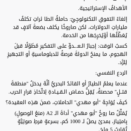
الأهدافُ الإستراتيجية.
إلغاءُ التفوقِ التكنولوجِيّ: حاملةُ الطا ئراتِ تكلفُ
ملياراتِ الدولارات، لكن صاروخًا يكلف بضعةَ آلافٍ قد
يُعَطِّلُها أوْيُخرِجَها من الخدمة.
كسبُ الوقت: إجبارُ الـعـ.ـدوِّ على التفكيرِ مُطَوّلًا قبلَ
الهجوم، ما يمنحُ الدولةَ فرصةً للدبلوماسيةِ أو التجهيزِ
لِلرَّد.
الردع النفسي:
عندما يعلمُ الطيارُ أو القائدُ البحريُّ أنَّهُ يدخلُ "منطقةَ
قتــلٍ" محصنةً، يُقِلُّ حمـاسَ الـقـيـادةِ لِاتِّخاذِ قرارِ الحرب.
كيفَ يُوَاجِهُ "أبو مهدي" الحاملاتِ، ضمنَ هذِه العقيدة؟
يُمَثِّلُ صا روخُ "أبو مهدي" أداةَ الـ A2 (منعُ الوصولِ)
بِامتِياز، بمدىً يصلُ لـ 1000 كم، بسرعةٍ فرطِ صوتِيَّةٍ
تُقارِبُ 5 ماخ.