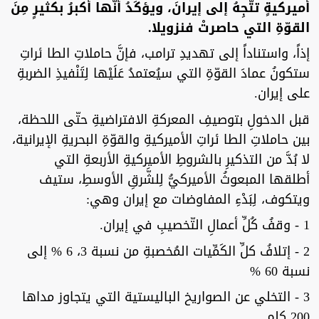
أميركيةٍ تتّجِهُ إلى إيرانَ، ويؤكِّدُ أَنّها أكبرُ بكثيرٍ مِنَ
القوّةِ التي حاصرتْ فنزويلا.
إذاً، واستناداً إلى تهديدِ ترامب، فإنَّ حاملاتِ الطا ئراتِ
ستكونُ عمادَ القوّةِ التي سيُعتمدُ عَلَيْها لِتَنْفيذِ الضربةِ
على إيران.
قبل الدخولِ بتوصيفِ المعركةِ الافتراضيةِ حتّى اللحظة،
بين حاملاتِ الطا ئراتِ الأميركيةِ والقوّةِ البحريةِ الإيرانية،
لا بُدَّ من التذكيرِ بالشروطِ الأميركيةِ الأربعةِ التي
أطلقها المبعوثُ الأميركيُّ لِلشَّرقِ الأوسطِ، ستيف
ويتكوف، لِبَدْءِ المفاوضات مع إيران وهي:
1 - وقفُ كُلِّ أعمالِ التّخصيبِ في إيران.
2 - إتلافُ كلِّ الكَمِّيات المُخصبةِ من نسبة 3، 6 % إلى
نسبة 60 %
3 - التخلي عن الصواريخ الباليستية التي يتجاوز مداها
200 كلم