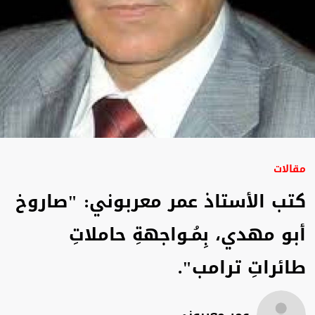
مقالات
كتب الأستاذ عمر معربوني: "صاروخ
أبو مهدي، بِمُـواجهةِ حاملاتِ
طائراتِ ترامب".
عمر معربوني