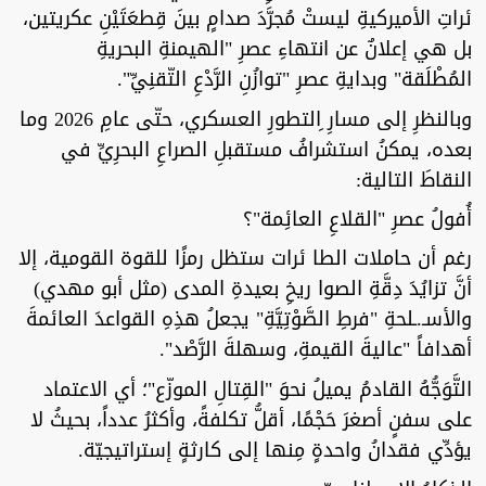
ئراتِ الأميركيةِ ليستْ مُجرَّدَ صدامٍ بينَ قِطعَتَيْنِ عكريتين،
بل هي إعلانٌ عن انتهاءِ عصرِ "الهيمنةِ البحريةِ
المُطْلَقة" وبدايةِ عصرِ "توازُنِ الرَّدْعِ التّقنِيِّ".
وبالنظرِ إلى مسارِ ِالتطورِ العسكري، حتّى عامِ 2026 وما
بعده، يمكنُ استشرافُ مستقبلِ الصراعِ البحرِيِّ في
النقاطَ التالية:
أُفولُ عصرِ "القلاعِ العائِمة"؟
رغم أن حاملات الطا ئرات ستظل رمزًا للقوة القومية، إلا
أنَّ تزايُدَ دِقَّةِ الصوا ريخِ بعيدةِ المدى (مثل أبو مهدي)
والأسـ.ـلحةِ "فرطِ الصَّوْتِيَّةِ" يجعلُ هذِهِ القواعدَ العائمةَ
أهدافاً "عاليةَ القيمةِ، وسهلةَ الرَّصْد".
التَّوَجُّهُ القادمُ يميلُ نحوَ "القِتالِ الموزّع"؛ أي الاعتماد
على سفنٍ أصغرَ حَجْمًا، أقلُّ تكلفةً، وأكثرُ عدداً، بحيثُ لا
يؤدِّي فقدانُ واحدةٍ مِنها إلى كارثةٍ إستراتيجيّة.