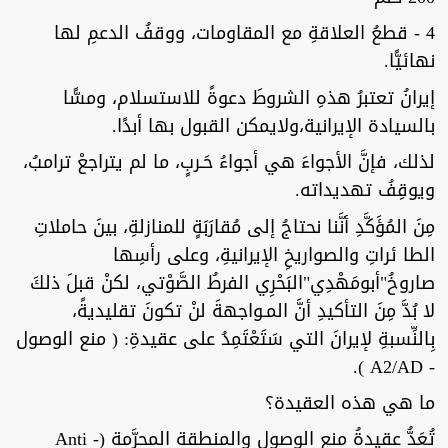
4 - قطعُ العلاقةِ مع المقاومات، ووقفُ الدعمِ لها
نهائيًّا.
إيرانُ تعتبرُ هذهِ الشروطَ دعوةً للاستسلام، ومسًّا
بالسيادة الإيرانية،ولايمكن القبول بها أبدًا.
لذلك، فإنَّ الأجواءَ هي أجواءُ حَـربٍ، ما لم يتراجعْ ترامبُ،
ويوقِفُ تهديداته.
مِنَ المُؤَكَّدِ أنَّنا نحتاجُ إلى مُقارَبَةٍ للمنازلةِ، بينَ حاملاتِ
الطا ئراتِ والصواريخِ الإيرانيةِ، وعلى رأسِها
صاروخُ"أبومَهْدِي"البَحْرِي الفرطُ الصَّوْتي، لكنْ قبلَ ذلكَ
لا بُدَّ مِنَ التأكيدِ أنَّ المـواجهةَ لنْ تكونَ تقليديةً،
بِالنِّسبةِ لإيرانَ التي سَتَعْتَمِدُ على عقيدةِ: ( منع الوصول
- A2/AD ).
ما هي هذه العقيدة؟
تُعَدُّ عقيدةُ منعِ الوصولِ والمنطقة المحرَّمة (Anti -