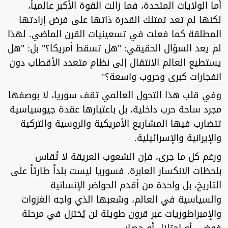
أما الولايات المتحدة، فما زالت القوة الأكبر عالمياً،
لكنها لم تعد تمتلك القدرة ذاتها على فرض إرادتها
المطلقة كما فعلت في تسعينيات القرن الماضي. لهذا
لم يعد السؤال الحقيقي: "هل تسقط أمريكا؟" بل: "هل
يستطيع العالم الانتقال إلى نظام متعدد الأقطاب دون
انفجارات كبرى وحروب واسعة؟"
وفي قلب هذا التحول العالمي تقف سوريا، لا بوصفها
مجرد ساحة حرب داخلية، بل باعتبارها عقدة جيوسياسية
تتضارب فيها المشاريع الأمريكية والروسية والتركية
والإيرانية والإسرائيلية.
ورغم كل ما جرى، فإن الشعوب العريقة لا تُقاس
بلحظات الانكسار العابرة. فسوريا ليست بلداً طارئاً على
التاريخ، بل واحدة من أقدم الحواضر الإنسانية
والسياسية في العالم، وشعبها الذي واجه الغزوات
والإمبراطوريات عبر قرون طويلة لن يُختزل في مرحلة
فوضى أو احتلال أو حصار.