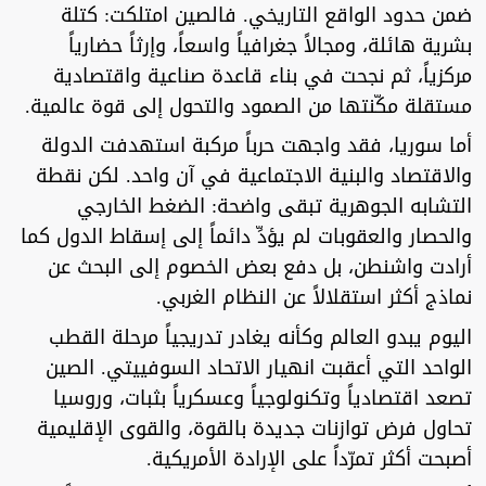
ضمن حدود الواقع التاريخي. فالصين امتلكت: كتلة
بشرية هائلة، ومجالاً جغرافياً واسعاً، وإرثاً حضارياً
مركزياً، ثم نجحت في بناء قاعدة صناعية واقتصادية
مستقلة مكّنتها من الصمود والتحول إلى قوة عالمية.
أما سوريا، فقد واجهت حرباً مركبة استهدفت الدولة
والاقتصاد والبنية الاجتماعية في آن واحد. لكن نقطة
التشابه الجوهرية تبقى واضحة: الضغط الخارجي
والحصار والعقوبات لم يؤدِّ دائماً إلى إسقاط الدول كما
أرادت واشنطن، بل دفع بعض الخصوم إلى البحث عن
نماذج أكثر استقلالاً عن النظام الغربي.
اليوم يبدو العالم وكأنه يغادر تدريجياً مرحلة القطب
الواحد التي أعقبت انهيار الاتحاد السوفييتي. الصين
تصعد اقتصادياً وتكنولوجياً وعسكرياً بثبات، وروسيا
تحاول فرض توازنات جديدة بالقوة، والقوى الإقليمية
أصبحت أكثر تمرّداً على الإرادة الأمريكية.