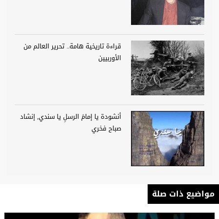
قراءة تاريخية هامة.. تحرير العالم من
الأوربيين
أنشودة يا إمامَ الرسلِ يا سندي, إنشاد
صباح فخري
مواضيع ذات صلة