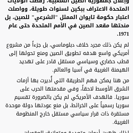
وإعلان جمهورية الصين الشعبية، رفضت الولايات
المتحدة الاعتراف ببكين لسنوات طويلة، وواصلت
اعتبار حكومة تايوان الممثل "الشرعي" للصين، بل
منحتها مقعد الصين في الأمم المتحدة حتى عام
1971.
لم يكن ذلك مجرد خلاف دبلوماسي، بل جزءاً من مشروع
أمريكي واسع هدفه تطويق الصين ومنع تحولها إلى
قطب حضاري وسياسي مستقل قادر على تهديد
الهيمنة الغربية في آسيا والعالم.
من هنا يمكن فهم الطريقة التي أُديرت بها أزمات
الشرق الأوسط لاحقاً، وفي مقدمتها الحرب على
سوريا. فالهدف الأمريكي لم يكن بالضرورة تقسيم
سوريا رسمياً على الخرائط، بل منع عودتها دولة موحدة
مستقرة ذات قرار سياسي مستقل خارج المنظومة
الغربية.
لذلك ظهرت أدوات متعددة ومتوازية: العقوبات