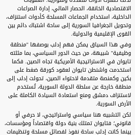
الاقتصادية الخانقة، الحصار المالي، إدارة الصراعات
الداخلية، استخدام الجماعات المسلحة كأدوات استنزاف،
وتحويل الجغرافيا السورية إلى ساحة اشتباك دائم بين
القوى الإقليمية والدولية.
وفي هذا السياق يمكن فهم إدلب بوصفها "منطقة
وظيفية" شبيهة، من حيث الدور السياسي، بما مثلته
تايوان في الاستراتيجية الأمريكية تجاه الصين. فكما
استخدمت واشنطن تايوان لعقود كورقة ضغط على
بكين وكمنصة متقدمة لاحتواء الصين، تحولت إدلب إلى
منطقة خارجة عن سلطة الدولة السورية، تُستخدم
لاستنزاف دمشق ومنع استعادة السيادة الكاملة على
الأرض السورية.
لكن التشبيه هنا سياسي واستراتيجي، لا حرفي أو
قانوني؛ فتايوان تمتلك بنية دولة واقتصاداً ومؤسسات،
بينما كانت إدلب ساحة نفوذ لفصائل مسلحة وتنظيمات