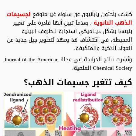
كشف باحثون يابانيون عن سلوك غير متوقع
لجسيمات
الذهب النانوية
، بعدما تبين أنها قادرة على تغيير
بنيتها بشكل ديناميكي استجابة للظروف البيئية
المحيطة، في اكتشاف قد يمهد لتطوير جيل جديد من
المواد الذكية والمتكيفة.
ونُشرت نتائج الدراسة في مجلة Journal of the American
Chemical Society العلمية.
كيف تتغير جسيمات الذهب؟