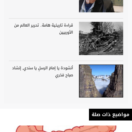
قراءة تاريخية هامة.. تحرير العالم من
الأوربيين
أنشودة يا إمامَ الرسلِ يا سندي, إنشاد
صباح فخري
مواضيع ذات صلة