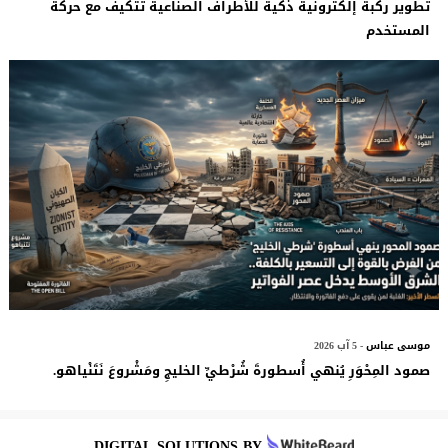
تطوير ركبة إلكترونية ذكية للأطراف الصناعية تتكيف مع حركة
المستخدم
موسى عباس
- 5 آب 2026
صمود المِحْوَرِ يُنهي أُسطورةَ شُرْطيِّ الخليجِ ومَشْروعَ نَتَنْياهو.
DIGITAL SOLUTIONS BY