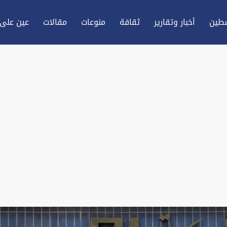
طين
أخبار وتقارير
ثقافة
منوعات
مقالات
عين علی 