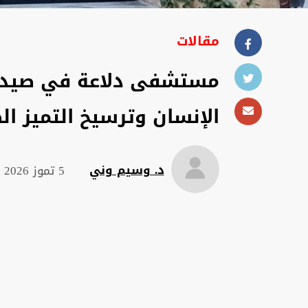
مقالات
مستشفى دلاعة في صيدا..
الإنسان وترسيخ التميز ا
د. وسيم وني
5 تموز 2026 , 14:49 م