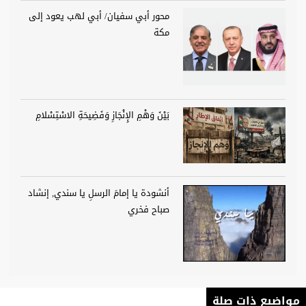
محور أبي سفيان/ أبي لهب يعود إلى
مكة
بَيْنَ وَهْمِ الإِنْجَازِ وَفَضِيحَةِ الاسْتِسْلامِ
أنشودة يا إمامَ الرسلِ يا سندي, إنشاد
صباح فخري
مواضيع ذات صلة