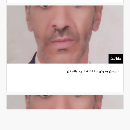
مقالات
الـيمـن يفـرض معـادلـة الـرد بالمـثل