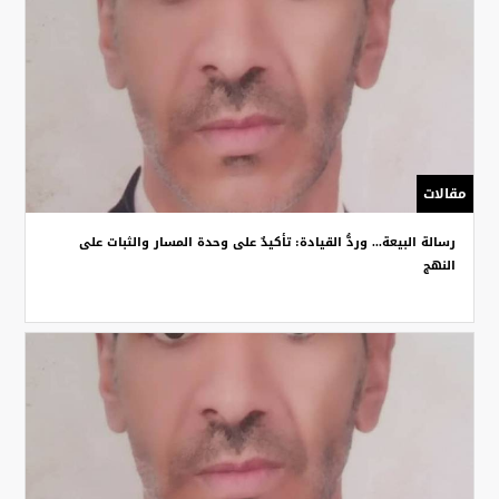
مقالات
رسالة البيعة... وردُّ القيادة: تأكيدٌ على وحدة المسار والثبات على
النهج