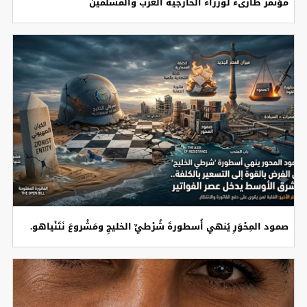
مؤتمر طارىء لوزراء الخارجية العرب والمسلمين
صمود المِحْوَرِ يُنهي أُسطورةَ شُرْطيِّ الخليجِ ومَشْروعَ نَتَنْياهو.