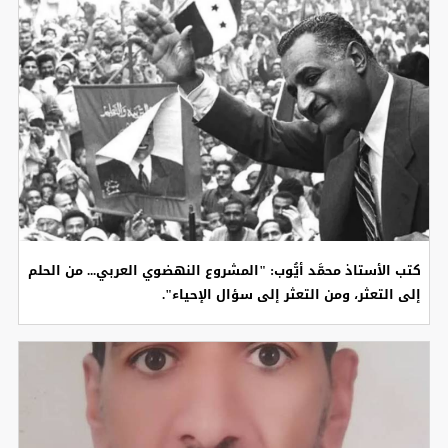
كتب الأستاذ محمَّد أيُّوب: "المشروع النهضوي العربي... من الحلم
إلى التعثر، ومن التعثر إلى سؤال الإحياء".