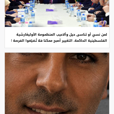
لمن نسيَ أو تناسى حيل وألاعيب المنظمومة الأوليغارشية
الفلسطينية الحاكمة، التغيير أصبح ممكنا فلا تُضيّعوا الفرصة !