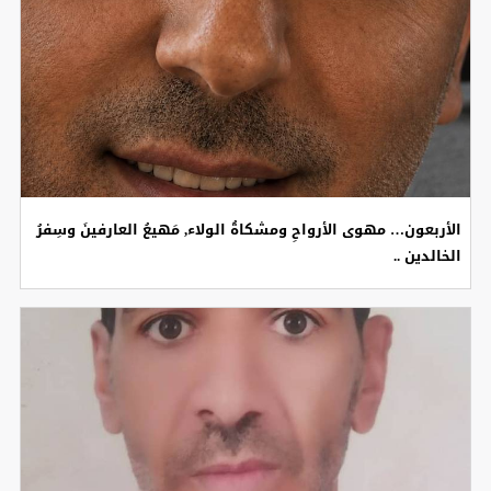
الأربعون… مهوى الأرواحِ ومشكاةُ الولاء, مَهيعُ العارفينَ وسِفرُ
الخالدين ..