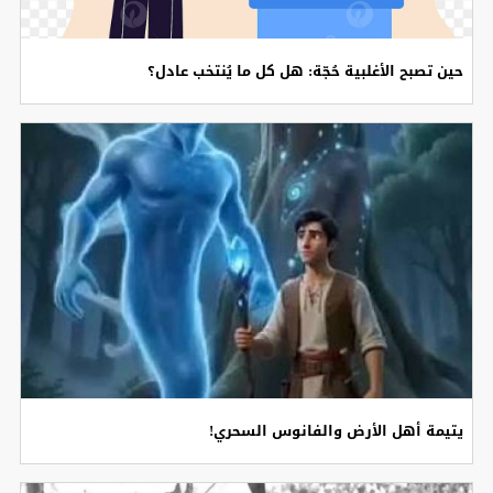
حين تصبح الأغلبية حُجّة: هل كل ما يُنتخب عادل؟
يتيمة أهل الأرض والفانوس السحري!