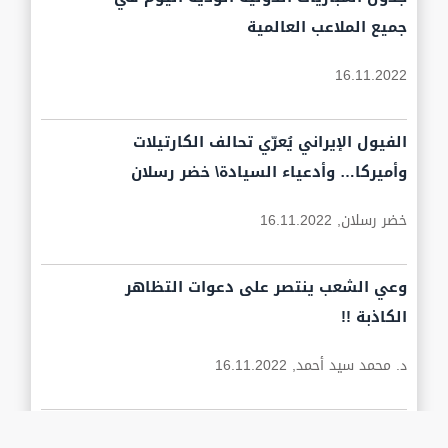
جميع الملاعب العالمية
16.11.2022
الفيول الإيراني يُعرّي تحالف الكارتيلات
وأميركا… وأدعياء السيادة\ خضر رسلان
خضر رسلان,
16.11.2022
وعي الشعب ينتصر على دعوات التظاهر
الكاذبة !!
د. محمد سيد أحمد,
16.11.2022
مسار بديل أم مجرد مُسَيَّرَة اخرى: عن