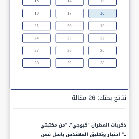
15
14
13
18
17
16
21
20
19
24
23
22
27
26
25
30
29
28
نتائج بحثك:
26 مقالة
ذكريات المطران "كبوجي", "من مكتبتي
.." اختيار وتعليق المهندس باسل قس