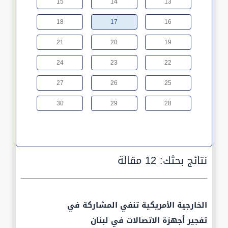
15
14
13
18
17
16
21
20
19
24
23
22
27
26
25
30
29
28
نتائج بحثك:
12 مقالة
الخارجية الأمريكية تنفي المشاركة في
تفجير أجهزة الاتصالات في لبنان