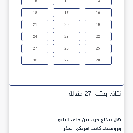
15
14
13
18
17
16
21
20
19
24
23
22
27
26
25
30
29
28
نتائج بحثك:
27 مقالة
هل تندلع حرب بين حلف الناتو
وروسيا...كاتب أمريكي يحذر