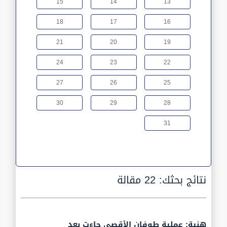
15
14
13
18
17
16
21
20
19
24
23
22
27
26
25
30
29
28
31
نتائج بحثك:
22 مقالة
هنية: عملية طوفان الأقصى جاءت بعد