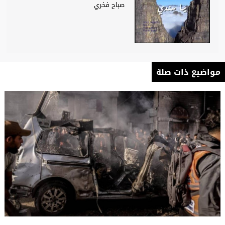
صباح فخري
مواضيع ذات صلة