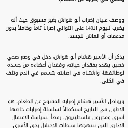
ووصف عليان إضراب أبو هواش بغير مسبوق حيث أنه
يضرب لليوم الـ140 على التوالي إضراباً تاماً وكاملاً بدون
مدعمات أو انعاش للجسد.
يذكر أن الأسير هشام أبو هواش، دخل في وضع صحي
خطير، يهدد بفقدان حياته، وفقدان أعضاءه من جسده
لوظائفها، واشتباه في إصابته بتسمم في الدم وتلف
في الكلى.
ويواصل الأسير هشام إضرابه المفتوح عن الطعام، هو
الاطول في التاريخ استكمالاً لسلسلة إضرابات خاضها
أسرى ومحررون فلسطينيون، رفضاً لسياسة الاعتقال
الإداري التي تنتهجها سلطات الاحتلال بحق الأسرى.