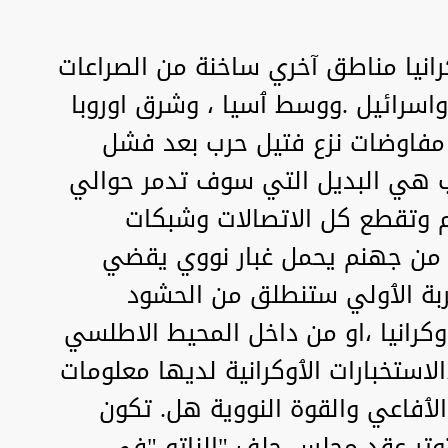
انيا مناطق آخري ساخنة من الصراعات
 واسرائيل .ووسط ٱسيا ، وشرق اوروبا
فاوضات نزع فتيل حرب بعد فشل
رب هي البديل التي سوف تدمر حوالي
الم وتقطع كل الاتصالات وشبكات
ار من جهنم يحمل غبار نووي يقضي
ربة الٱولي ستنطلق من الحشود
كرانيا ،او من داخل المحيط الاطلسي
استخبارات الٱوكرانية لديها معلومات
لٱفاعي والقوة النووية هل. تكون
توتر عقد مجلس حلف "الناتو "في