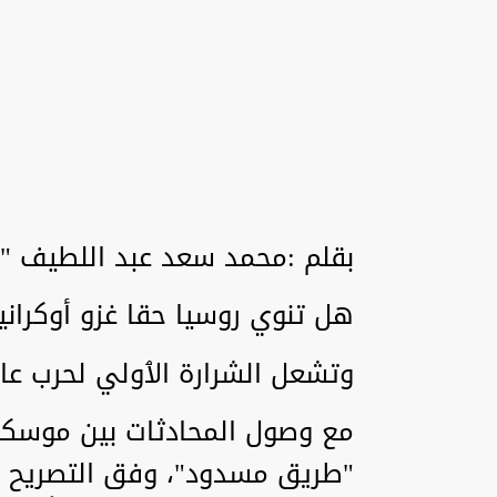
بقلم :محمد سعد عبد اللطيف "
هل تنوي روسيا حقا غزو أوكراني
وتشعل الشرارة الٱولي لحرب عال
مع وصول المحادثات بين موسكو و
"طريق مسدود"، وفق التصريح 