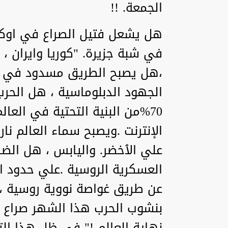
الجمعة. !!
هل يشعل فتيل الصراع في اوكر
في شبة جزيرة. "كوريا وايران ،
،هل يصبح الطريق مسدود في م
الجهود الدبلوماسية ، هل الح
70%من البنية التحتية في الع
الإنترنت .ويصبح سماء العالم ن
علي الٱخضر. واليابس ، هل الض
العسكرية الروسية .علي حدود او
عن طريق غواصة نووية روسية ،ال
بنشوب الحرب هذا الشهر صراع ا
نهاية العالم !" في ظل هذا ال