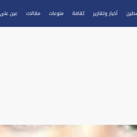
طين
أخبار وتقارير
ثقافة
منوعات
مقالات
عين علی 