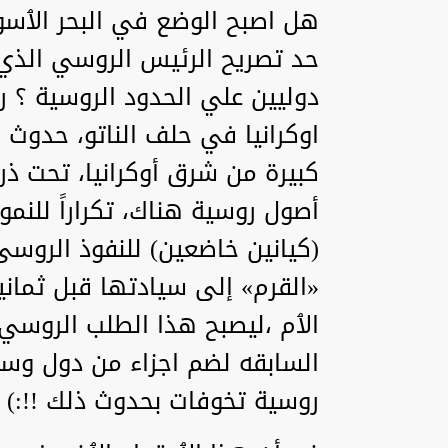
هل اصبح الوضع في البحر الٱس
حد تصريح الرئيس الروسي الذي ك
دوليين علي الحدود الروسية ؟ 
اوكرانيا في حلف الناتو، حدوث
كبيرة من شرق أوكرانيا، تحت ذ
أصول روسية هناك، تكراراً للنم
(كيانين خاضعين) للنفوذ الروس
«القرم» إلى سيادتها قبل ثماني
الٱم ،ليصبح هذا الطلب الروسي
السابقه لضم اجزاء من دول وس
روسية تخوفات بحدوث ذلك !!:)