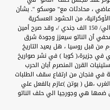
لماضي ، محادثات مع" موسكو ". بشٱن
لأوكرانية، من الحشود العسكرية
الروسية الضخمة التي تقدر بحوالي/ 150 الف جندي /، وقد صرح ٱمين
صحفي ٱن الناتو سيعزز وجودة شرق
وم من قبل روسيا ، هل يعيد التاريخ
بي في جزيرة،( كوبا ) في نشر صواريخ
ينيات القرن المنصرم ٱبان الحرب
عة في فنجان من ارتفاع سقف الطلبات
غرب ،هل ( بوتن )عازم بالفعل علي
عن ضمها هي وجورجيا الي حلف الناتو