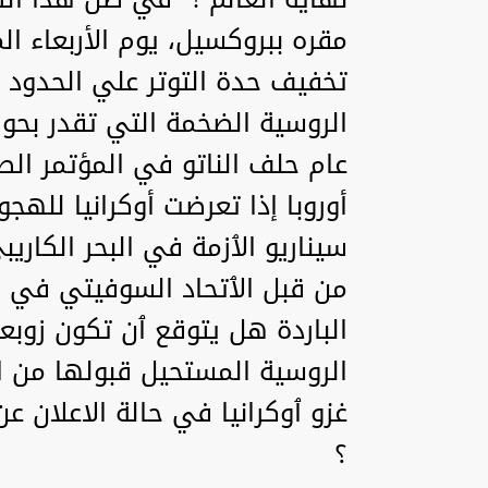
مقره ببروكسيل، يوم الأربعاء ا
تخفيف حدة التوتر علي الحدود ا
عام حلف الناتو في المؤتمر ال
أوروبا إذا تعرضت أوكرانيا للهج
سيناريو الٱزمة في البحر الكاري
من قبل الٱتحاد السوفيتي في ست
الباردة هل يتوقع ٱن تكون زوب
الروسية المستحيل قبولها من ال
غزو ٱوكرانيا في حالة الاعلان 
؟