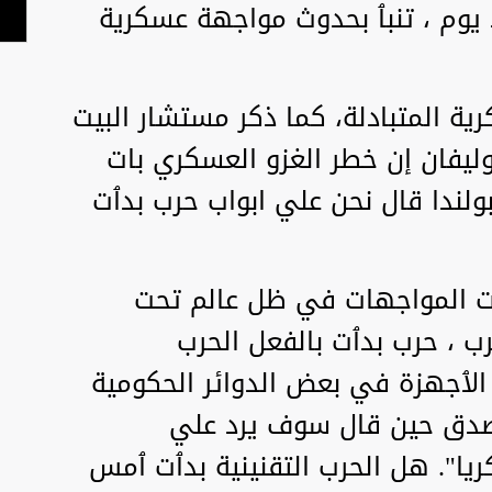
عد يوم ، تنبٱ بحدوث مواجهة عسكرية
 المتبادلة، كما ذكر مستشار البيت
ليفان إن خطر الغزو العسكري بات
 بولندا قال نحن علي ابواب حرب بدٱت
عت المواجهات في ظل عالم تحت
 ، حرب بدٱت بالفعل الحرب
 الٱجهزة في بعض الدوائر الحكومية
 صدق حين قال سوف يرد علي
ريا". هل الحرب التقنينية بدٱت ٱمس