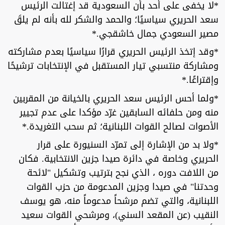
*لا يخفى على أحد بأن السعودية قد إغتالت الرئيس
سعد الحريري سياسيًا؛ والحمد والشكر لله بأنه لم يلقَ
مصير السعودي جمال خاشقجي.*
*وقد إتخذ الرئيس الحريري قرارًا سياسيًا بعدم مشاركته
ومشاركة منتسبي تيار المستقبل في الإنتخابات ترشيحًا
وإقتراعًا.*
*ولما أحس الرئيس سعد الحريري بالخيانة من المقربين
منه ومن حلفائه السابقين غرّد مؤكدا على عدم تجيير
الأصوات لصالح القوات اللبنانية؛ ثم سحب التغريدة.*
*ولا بد من الإشارة إلى تمرّد السنيورة على قرار
الحريري وخاصة في دائرة صيدا جزين الانتخابية. فكان
من اللافت دوره ، الذي نجح بترتيب وتشكيل "لائحة
وحدتنا" في صيدا وجزين المدعومة من حزب القوات
اللبنانية، والتي تضم مرشحاً مدعوماً منه، هو يوسف
النقيب (عن المقعد السني)، ومرشحي القوات سعيد