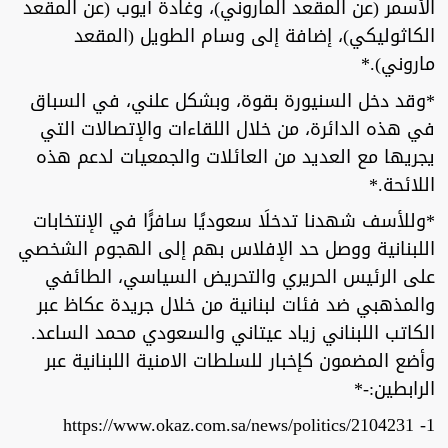
الأسمر (عن المقعد الماروني)، وغادة أيوب (عن المقعد
الكاثوليكي)، إضافة إلى وسام الطويل (المقعد
ماروني).*
*وقد دخل السنيورة بقوة، وبشكل علني، في السباق
في هذه الدائرة، من خلال اللقاءات والإتصالات التي
يجريها مع العديد من العائلات والجمعيات لدعم هذه
اللائحة.*
*وللأسف شهدنا تدخلَا سعوديًا سافرًَا في الإنتخابات
اللبنانية ووصل حد الإفلاس بهم إلى الهجوم الشخصي
على الرئيس الحريري والتحريض السياسي، الطائفي
والمذهبي ضد فئات لبنانية من خلال جريدة عكاظ عبر
الكاتب اللبناني زياد عيتاني والسعودي محمد الساعد.
وأضع المضمون كإخبار للسلطات الامنية اللبنانية عبر
الرابطين:-*
1- https://www.okaz.com.sa/news/politics/2104231