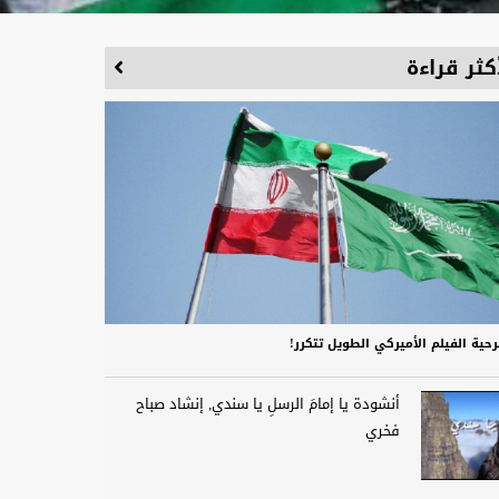
كثر قراءة
حية الفيلم الأميركي الطويل تتكرر!
أنشودة يا إمامَ الرسلِ يا سندي, إنشاد صباح
فخري