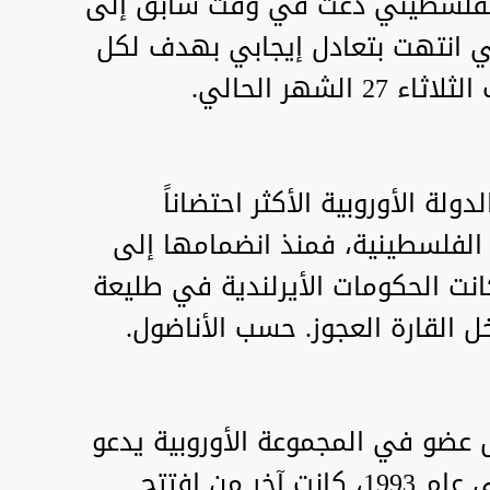
 الفلسطيني دعت في وقت سابق إلى
لتي انتهت بتعادل إيجابي بهدف لكل
لشهر الحالي.
دولة الأوروبية الأكثر احتضاناً
الفلسطينية، فمنذ انضمامها إلى
وعة الأوروبية عام 1973، كانت الحكومات الأيرلندية في طليعة
 القارة العجوز. حسب الأناضول.
يرلندا أول عضو في المجموعة الأوروبية يدعو
إلى إقامة دولة فلسطينية، وفي عام 1993، كانت آخر من افتتح