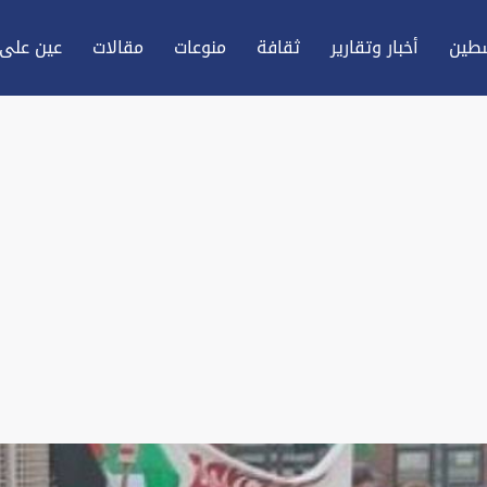
طين
أخبار وتقارير
ثقافة
منوعات
مقالات
عين علی 