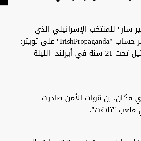
ر سار" للمنتخب الإسرائيلي الذي
يلعب على أرض أيرلندا، فيما نشر حساب "IrishPropaganda" على تويتر:
"هكذا تم الترحيب بمنتخب إسرائيل تحت 21 سنة في أيرلندا الليلة
مكان، إن قوات الأمن صادرت
 ملعب "تلاغت".