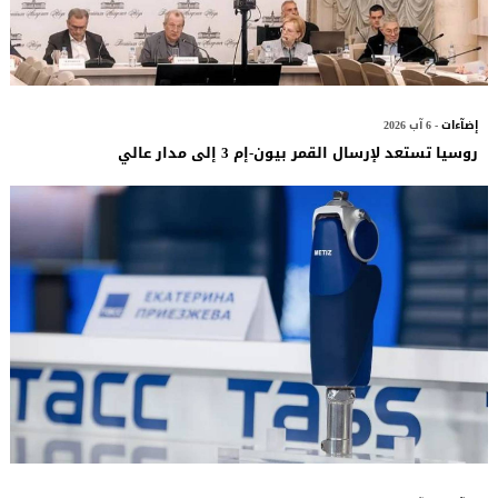
إضآءات
- 6 آب 2026
روسيا تستعد لإرسال القمر بيون-إم 3 إلى مدار عالي