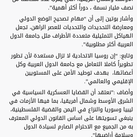
نصف مليار نسمة ، دوراً أكثر أهمية”.
وأشار بوتين إلى أن “مهام تصحيح الوضع الدولي
ومعارضة التحديدات والتحديات للعصر الراهن، تجعل
الهياكل التمثيلية متعددة الأطراف مثل جامعة الدول
العربية أكثر مطلوبية”.
وتابع: “إن روسيا الاتحادية لا تزال مستعدة لأن تطور
تطويراً كاملا التعامل مع جامعة الدول العربية وكل
أعضائها، بهدف توطيد الأمن على المستويين
الإقليمي والعالمي”.
وأضاف :”نعتقد أن القضايا العسكرية السياسية في
الشرق الأوسط وشمال أفريقيا، بما فيها الأزمات في
ليبيا وسوريا والنزاع في اليمن والقضية الفلسطينية،
ينبغي تسويتها على اساس القانون الدولي المعترف
به من الجميع مع الاحترام الصارم لسيادة الدول
وسلامة أراضيها”.