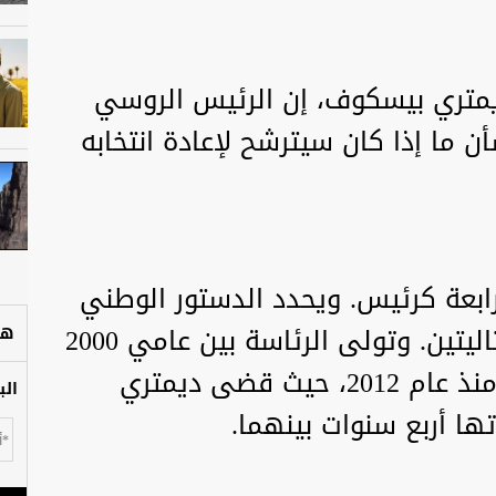
يمتري بيسكوف، إن الرئيس الروسي
أن ما إذا كان سيترشح لإعادة انتخابه
لرابعة كرئيس. ويحدد الدستور الوطني
حدا أقصى يصل إلى فترتين متتاليتين. وتولى الرئاسة بين عامي 2000
هل
و2008 وتولى منصبه مرة أخرى منذ عام 2012، حيث قضى ديمتري
الب
ها أربع سنوات بينهما.