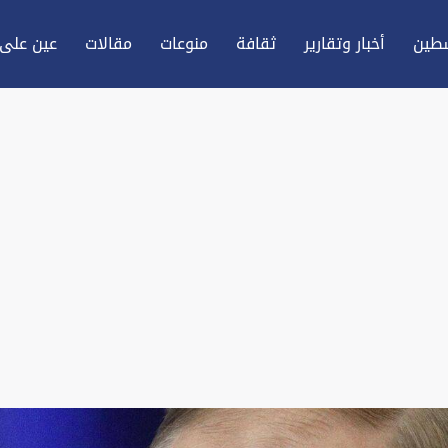
طين
أخبار وتقارير
ثقافة
منوعات
مقالات
عين علی 