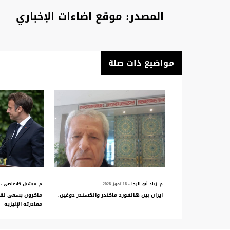
المصدر: موقع اضاءات الإخباري
مواضيع ذات صلة
م. زياد أبو الرجا
- 16 تموز 2026
م. ميشيل كلاغاصي
- 28 أيار 
ایران بين هالفورد ماكندر والكسندر دوغين.
ماكرون يسعى لقي
مغادرته الإليزيه