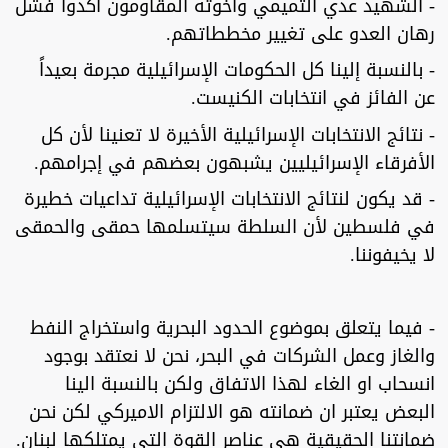
- الشهيد عدي التميمي واخوته المقاومون أكدوا فشل
رهان العدو على تغيير مخططاتهم.
- بالنسبة إلينا كل الحكومات الإسرائيلية مجرمة بعيداً
عن الفائز في انتخابات الكنيست.
- نتائج الانتخابات الإسرائيلية الأخيرة لا تعنينا لأن كل
الأفرقاء الإسرائيليين يشبهون بعضهم في إجرامهم.
- قد يكون لنتائج الانتخابات الإسرائيلية تداعيات خطيرة
في فلسطين لأن السلطة سيتسلمها حمقى والحمقى
لا يخيفوننا.
- فيما يتعلق بموضوع الحدود البحرية واستخراج النفط
والغاز وعمل الشركات في البحر، نحن لا نعتقد بوجود
انسحاب او الغاء لهذا الاتفاق ولكن بالنسبة الينا
البعض يعتبر ان ضمانته هو الالتزام الاميركي لكن نحن
ضمانتنا الحقيقية هي عناصر القوة التي يمتلكها لبنان.