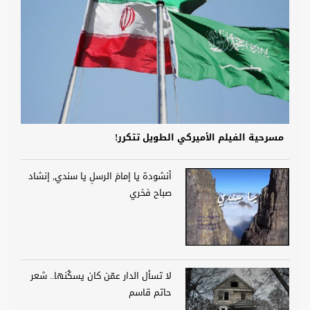
مسرحية الفيلم الأميركي الطويل تتكرر!
أنشودة يا إمامَ الرسلِ يا سندي, إنشاد
صباح فخري
لا تسأل الدار عمّن كان يسكُنها.. شعر
حاتم قاسم