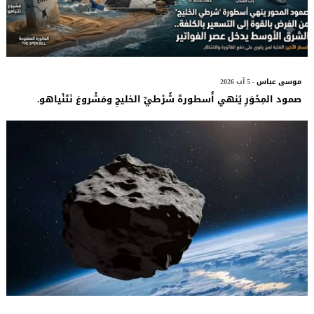
موسى عباس
- 5 آب 2026
صمود المِحْوَرِ يُنهي أُسطورةَ شُرْطيِّ الخليجِ ومَشْروعَ نَتَنْياهو.