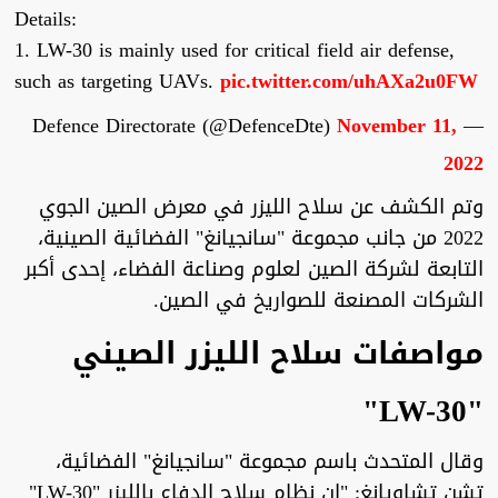
Details:
1. LW-30 is mainly used for critical field air defense,
such as targeting UAVs.
pic.twitter.com/uhAXa2u0FW
November 11,
— Defence Directorate (@DefenceDte)
2022
وتم الكشف عن سلاح الليزر في معرض الصين الجوي
2022 من جانب مجموعة "سانجيانغ" الفضائية الصينية،
التابعة لشركة الصين لعلوم وصناعة الفضاء، إحدى أكبر
الشركات المصنعة للصواريخ في الصين.
مواصفات سلاح الليزر الصيني
"LW-30"
وقال المتحدث باسم مجموعة "سانجيانغ" الفضائية،
تشن تشاويانغ: "إن نظام سلاح الدفاع بالليزر "LW-30"