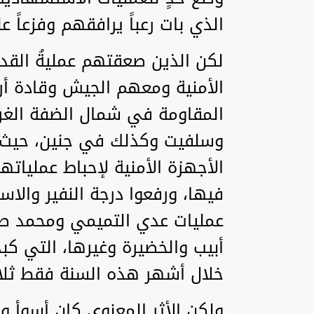
الذي بات رعباً يرافقهم وفزعاً 
لكن الذين صعقتهم عمليةُ الق
الأمنية ومعهم الجيش وقادة أرك
المقاومة في شمال الضفة الغرب
وسلفيت وكذلك في جنين، حيث 
الأجهزة الأمنية لإحباط عمليات
فيها، ورفعوا درجة النفير والاس
عمليات عدي التميمي ومحمد ص
أبيب والخضيرة وغيرها، التي ك
خلال أشهر هذه السنة فقط ثلاث
ولكن الأثر المعنوي كان أسوأ و