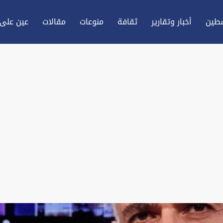
طين
أخبار وتقارير
ثقافة
منوعات
مقالات
عين علی 