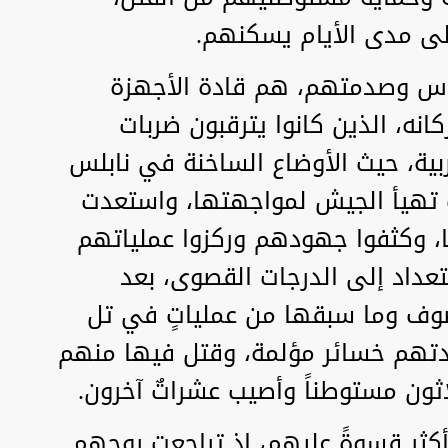
على مدى الأيام يسكنهم.
دس وصدمتهم، هم قادة الأجهزة
انه، الذين كانوا يترقبون ضربات
ية، حيث الأوضاع الساخنة في نابلس
تهيأ الجيش لمواجهتها، واستعدت
ها، وكثفوا جهودهم وركزوا عملياتهم
تعداد إلى الدرجات القصوى، بعد
وف وما سبقها من عملياتٍ في تل
بدتهم خسائر مؤلمة، وقتل فيها منهم
ون مستوطناً وأصيب عشراتٌ آخرون.
أكثر قسوةً عليهم، إذ تراجعت روحهم