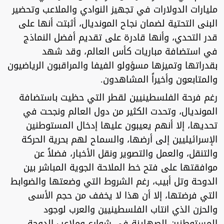
مليارات الدولارات في تجهيز النوادي والملاعب وتحضير
البنى التحتية لضمان نجاح المونديال، أثبتت أنها على
قدر التحدي، وأنها قادرة على تقديم أفضل النماذج
في استضافة مباريات كأس العالم، وقد شهد
بقدراتها وتميزها مسؤولو الفيفا والمراقبون الرياضيون
والمتابعون وأخيراً المشاهدون.
رغم فرحة الفلسطينيين لقطر التي حظيت باستضافة
المونديال، وتحدت الكثير من دول العالم ونجحت في
تحديها، إلا أنهم يعيبون عليها إدخال المستوطنين
الإسرائيليين إلى أرضها، والسماح لهم بحرية الحركة
والتنقل، والعمل والتصوير ونقل الأخبار، فضلاً عن
موافقتها على فتح خط الملاحة الجوية المباشر بين
الدوحة وتل أبيب، رغم الشروط التي وضعتها والضوابط
التي فرضتها، إلا أن هذا لا يخفف من حجم الأسى
والحزن الذي انتاب الفلسطينيين والعرب لوجود
المستوطنين الصهاينة في شوارع وملاعب الدوحة.