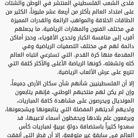
فلدى الشعب الفلسطيني المنتشر في الوطن والشتات
على امتداد العالم بأكثر من أربعة عشر مليوناً، الكثير من
الطاقات الخلاقة والمواهب الرائعة والقدرات المميزة
في مختلف الفنون والمهارات الرياضية، ما يجعلهم
أقرب إلى منافسة الكبار وتحدي الأقوياء، وحجز أماكن
دائمة لهم في مختلف التصفيات الرياضية وفي
المقدمة منها كرة القدم، التي تسترعي انتباه العالم
كله وتشغله، كونها الرياضة الأغلى والأكثر كلفة التي
تتربع على عرش الألعاب الرياضية.
إلا أن الفلسطينيين شأنهم شأن سكان الأرض جميعاً،
وإن لم يكن لهم منتخبهم الوطني، فإنهم يتابعون
المونديال ويحرصون على مشاهدة كافة المباريات،
ولديهم أنديتهم المفضلة التي يتابعونها ويشجعونها،
ويرفعون علم بلادها ويحفظون أسماء لاعبيها، قد
سعدوا كثيراً باستضافة دولةٍ عربيةٍ لمباريات كأس
العالم في سابقةٍ غير متوقعةٍ، إلا أن قطر التي أنفقت