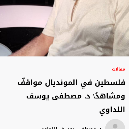
مقالات
فلسطين في المونديال مواقفٌ
ومشاهدٌ\ د. مصطفى يوسف
اللداوي
د. مصطفى يوسف اللداوي