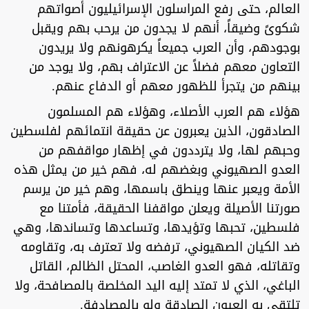
العالم، حتى رفع المراسلون الإسرائيليون أصواتهم
شكوىً وضيقاً، أنهم لا يجدون من يرحب بهم ويقبل
بوجودهم، وأن العرب جميعاً يكرهونهم ولا يريدون
التعاون معهم فضلاً عن الاعتراف بهم، ولا يوجد من
بينهم من يتجرأ للظهور معهم أو الدفاع عنهم.
هؤلاء هم العرب الأصلاء، وهؤلاء هم المسلمون
الصادقون، الذين يعبرون عن حقيقة انتمائهم لفلسطين
وحبهم لها، ولا يترددون في إظهار مواقفهم من
العدو الصهيوني وبغضهم له، فهم خير من يمثل هذه
الأمة ويعبر عنها وينطق باسمها، وهم خير من يرسم
صورتنا الأصيلة ويعلن مواقفنا الحقيقة، فأمتنا مع
فلسطين، تحبها وتؤيدها، وتساعدها وتساندها، وهي
ضد الكيان الصهيوني، ترفضه ولا تعترف به، وتقاومه
وتقاتله، فهو العدو الغاصب، المحتل الظالم، القاتل
الباغي، الذي لا تمتد إليه اليد المخلصة بالمصافحة، ولا
تلتقي به العيون الصادقة ولو بالمصادفة.