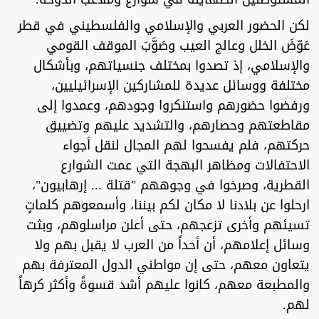
لكن الحضور العربي والإسلامي والفلسطيني في قطر
عَوّضَ الخلل وعالج العيب وصَوَّبَ الموقف القومي
والإسلامي، إذ تصدوا بمختلف جنسياتهم، وبأشكال
مختلفة ووسائل عديدة للمشاركين الإسرائيليين،
ورفضوا حضورهم واستنكروا وجودهم، وعمدوا إلى
مقاطعتهم وحصارهم، والتشديد عليهم وتضييق
حركتهم، فلم يفسحوا لهم المجال لنقل أجواء
الاحتفالات ومظاهر البهجة التي عمت الشوارع
القطرية، وصرخوا في وجوههم "قتلة ... إرهابيون"،
ارحلوا عن بلادنا لا مكان لكم بيننا، وأسمعوهم كلماتٍ
تسيئهم وأخرى تزعجهم، حتى أعلن مراسلوهم، وبثت
وسائل إعلامهم، أن أحداً من العرب لا يقبل بهم ولا
يتعاون معهم، حتى إن مواطني الدول المعترفة بهم
والمطبعة معهم، كانوا عليهم أشد قسوةً وأكثر كرهاً
لهم.