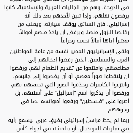
في الدوحة، وهم من الجاليات العربية والإسلامية، كانوا
يرفضون نقلهم، وإذا تبين لأحدهم بعد ذلك أنه
إسرائيلي، فإن السائق يوقف سيارته، ويطلب من
ركابها النزول منها، ويرفض أن يأخذ منهم أموالاً،
معتبراً إياها أمالاً نجسة وحراماً.
ولقي الإسرائيليون المصير نفسه من عامة المواطنين
العرب والمسلمين، الذين رفضوا إدخالهم إلى
مطاعمهم، وامتنعوا عن تقديم الطعام لهم، ورفضوا
أن يلتقطوا صوراً معهم، أو أن يظهروا إلى جانبهم،
وانتزعوا الكاميرات وحذفوا الصور التي تجمعهم بهم،
ورفضوا أن يذكروا اسم "إسرائيل" على أسنتهم، بل
أصروا على "فلسطين" ورفعوا أصواتهم بها في
وجوههم.
ربما لم يحظ مراسلٌ إسرائيلي بضيفٍ عربي ليسمع رأيه
في مباريات المونديال، أو يناقشه في أجواء كأس