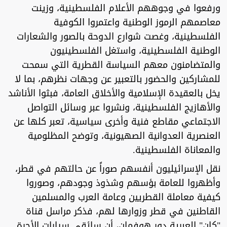
ورفعوا في وجوههم الأعلام الفلسطينية، وزينت
معاصمهم الرموز الوطنية واعتمروا الكوفية
الفلسطينية، وغصت شوارع الدوحة بالصور والشعارات
الوطنية الفلسطينية، واستغل الفلسطينيون
والمتضامنون معهم السياسة القطرية التي سمحت
للمشاركين والحضور بالتعبير عن وجهات نظرهم، بما لا
يخل بالعقيدة الإسلامية والأخلاق العامة، فبثوا الأناشد
والأهازيج الفلسطينية، ونشروا عبر وسائل التواصل
الاجتماعي مقاطع فنية وأخرى سياسية، تعبر كلها عن
العنصرية العدوانية الصهيونية، وتوضح المظلومية
والمعاناة الفلسطينية.
نقل الإسرائيليون أنفسهم صوراً عن حالتهم في قطر،
وأظهروا للعامة بؤسهم وشذوذ وجودهم، وصوروا
كيفية معاملة القطريين وعامة العرب والمسلمين
القاطنين في قطر وزوارها لهم، فذكر مراسل قناة
"كان" العبرية دور هوفمان، أن سائقي سيارات الأجرة