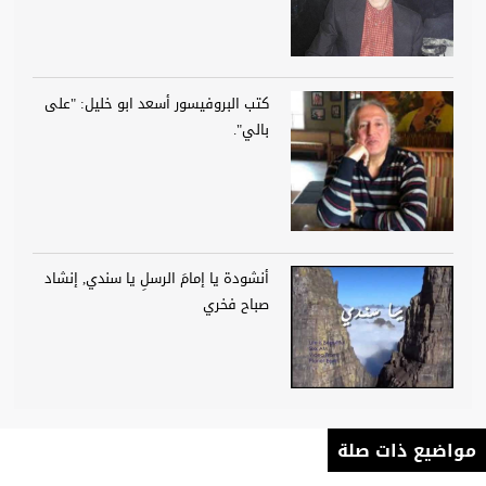
كتب البروفيسور أسعد ابو خليل: "على
بالي".
أنشودة يا إمامَ الرسلِ يا سندي, إنشاد
صباح فخري
مواضيع ذات صلة