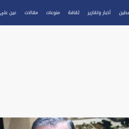
طين
أخبار وتقارير
ثقافة
منوعات
مقالات
عين علی 