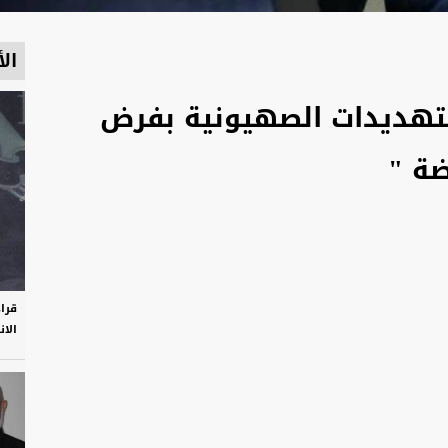
الأ
التهديدات الصهيونية بفرض
ة "
قرا
الان