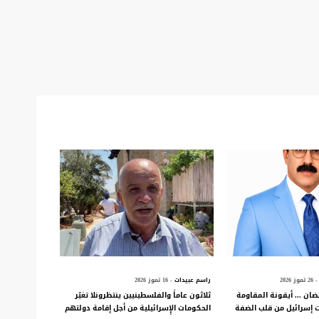
- 26 تموز 2026
راسم عبيدات
- 16 تموز 2026
ان ... أيقونة المقاومة
ثلاثون عاماً والفلسطينيين ينتظرونلا تغيُر
ت إسرائيل من قلب الضفة
الحكومات الإٍسرائيلية من أجل إقامة دولتهم