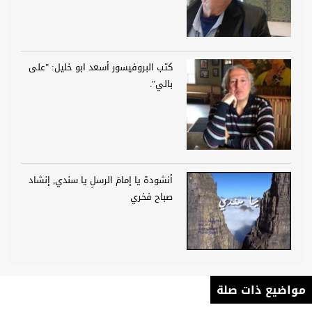
كتب البروفيسور أسعد ابو خليل: "على
بالي".
أنشودة يا إمامَ الرسلِ يا سندي, إنشاد
صباح فخري
مواضيع ذات صلة