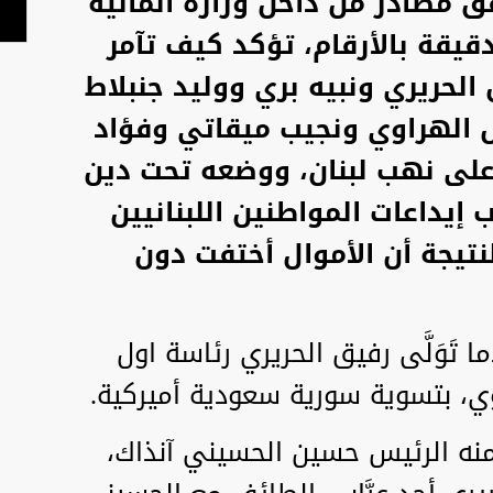
فق مصادر من داخل وزارة المالية
ة بالأرقام، تؤكد كيف تآمر
الحريري ونبيه بري ووليد جنبلاط
س الهراوي ونجيب ميقاتي وفؤاد
على نهب لبنان، ووضعه تحت دين
ب إيداعات المواطنين اللبنانيين
ولار؛ والنتيجة أن الأموال أختفت دون
دأت منذ العام 1992 عندما تَوَلَّى رفيق الحريري رئاسة اول
، بتسوية سورية سعودية أميركية.
 منه الرئيس حسين الحسيني آنذاك،