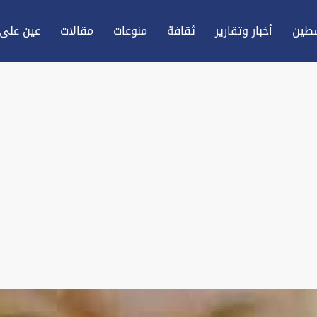
طين
أخبار وتقارير
ثقافة
منوعات
مقالات
عين علی 