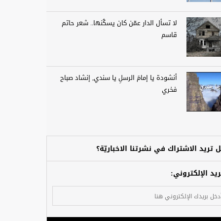
لا تسأل الدار عمّن كان يسكُنها.. شعر حاتم
قاسم
أنشودة يا إمامَ الرسلِ يا سندي, إنشاد صباح
فخري
 تريد الاشتراك في نشرتنا الاخباريّة؟
ريد الإلكتروني: