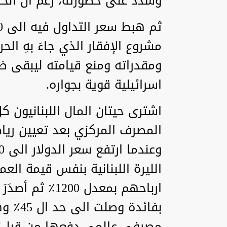
وشدَّدَ على خطورته، رغم أن الح
مشروع الإفقار الذي جاءَ بهِ الح
ومقدراته ومنع قيامته ليبقى 
اسرائيلية قوية بجواره.
اشترى حيتان المال اللبنانيون ك
الليرة اللبنانية بنفس قيمة الع
ارباحهم بمعدل 00
بفائد
مصرفي عالمي دفعها من قبل!