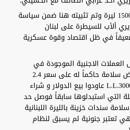
ريري أحد عرَّابي الطائف مع الحسيني.
ثم هبط سعر التداول فيه الى 1500 ليرة وتم تثبيته هنا ضمن سياسة
ريري ألأب للسيطرة على لبنان
ضعيفاً في ظل اقتصاد وقوة عسكرية
ل العملات الاجنبية الموجودة في
المصرف المركزي بعد تعيين رياض سلامة حاكماً له على سعر 2.4
وعندما ارتفع سعر الدولار الى 3000.L.L عاودوا بيع الدولار و شراء
ملة التي استبدلوها سابقاً فوصل حد
12٪ ثم أصدَرَ سلامة سندات خزينة بالليرة اللبنانية
ة وصلت الى حد ال 45٪ وهي تعتبر جنونية لم يسبق لنظام