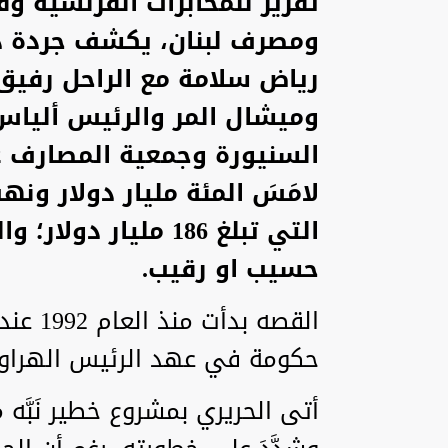
تقرير للمخابرات الفرنسية و
ومصرف لبنان، يكشف جردة دقيق
رياض سلامة مع الراحل رفيق 
وميشال المر والرئيس أليا
السنيورة وجمعية المصارف 
لامَسَ المئة مليار دولار ونه
التي تبلغ 186 مليار د
حسيب او رقيب.
القصه ب
حكومة في عهد الرئيس الهراوي
أتى الحريري بمشروع خطير نَبَّه