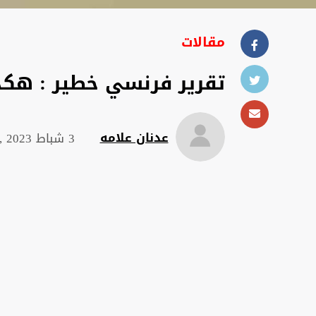
مقالات
تقرير فرنسي خطير : هكذا نهبو
عدنان علامه
3 شباط 2023 , 22:37 م