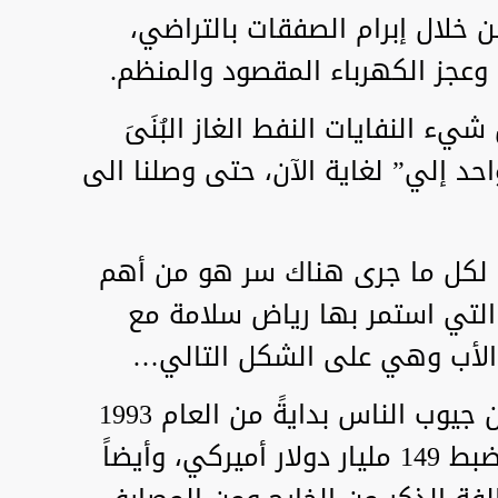
ن خلال إبرام الصفقات بالتراضي،
عجز الكهرباء المقصود والمنظم.
ء النفايات النفط الغاز البُنَىَ
حد إلي” لغاية الآن، حتى وصلنا الى
ة لكل ما جرى هناك سر هو من أهم
ة التي استمر بها رياض سلامة مع
 الأب وهي على الشكل التالي…
جمعت الدولة اللبنانية ضرائب من جيوب الناس بدايةً من العام 1993
ولغاية 2018 رقماً مهولاً بلغ بالضبط 149 مليار دولار أميركي، وأيضاً