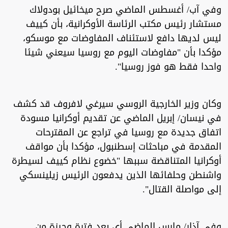
وفي آب/ أغسطس الماضي صرح ميخائيل بودولاك
مستشار رئيس مكتب الرئاسة الأوكرانية، بأن كييف
ليس لديها دافع لاستئناف المفاوضات مع موسكو،
مؤكدا بأن "مفاوضات اليوم مع روسيا سيعني شيئا
واحدا فقط هو فوز روسيا".
وكان وزير الخارجية الروسي سيرغي لافروف قد كشف
في نيسان/ إبريل الماضي عن تقديم أوكرانيا مسودة
اتفاق جديدة مع روسيا في تراجع عن المقترحات
المقدمة في مباحثات إسطنبول، مؤكدا بأن مواقف
أوكرانيا المتناقضة سببها "خضوع نظام كييف لسيطرة
واشنطن وحلفائها الذين يدفعون الرئيس زيلينسكي
إلى مواصلة القتال".
وفي آذار/ مارس الماضي أي بعد فترة وجيزة من