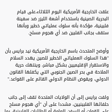
علقت الخارجية الأمريكية اليوم الثلاثاء،على قيام
البحرية الصينية باستخدام أشعة الليزر ضد سفينة
فلبينية، مؤكدة بأنه سلوك عملياتي خطير وبأنها
ستقف بجانب الفلبين ضد أي هجوم مسلح.
وأوضح المتحدث باسم الخارجية الأمريكية نيد برايس بأن
"هذا السلوك العملياتي الخطير للصين يهدد السلام
والاستقرار الإقليميين بشكل مباشر، وينتهك حرية
الملاحة في بحر الصين الجنوبي التي يكفلها القانون
الدولي، ويقوض النظام الدولي القائم على القواعد."
ولفت برايس إلى أن الولايات المتحدة تقف إلى جانب
حلفائها الفلبينيين، مشددا على أن "أي هجوم مسلح
على القوات أو السفن العامة أو الطائرات الفلبينية، بما