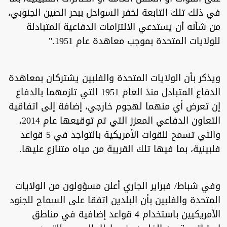
في ذلك تلك التابعة لخفر السواحل ببحر الصين الجنوبي،
من شأنه أن يستدعي الالتزامات الدفاعية المتبادلة
للولايات المتحدة بموجب معاهدة عام 1951."
ويذكر بأن الولايات المتحدة والفلبين يشتركان بمعاهدة
الدفاع المتبادل منذ العام 1951 التي تلزمهما بالدفاع
إن تعرض أي منهما لهجوم خارجي، إضافة إلى اتفاقية
التعاون الدفاعي المعزز التي تم توقيعها عام 2014،
والتي تسمح للقوات الأمريكية بالتواجد في 5 قواعد
فلبينية، بما فيها تلك القريبة من مياه متنازع عليها.
وفي شباط/ فبراير الجاري أعلن مسؤولون من الولايات
المتحدة والفلبين بأن البلدين اتفقا على السماح للجنود
الأمريكيين باستخدام 4 قواعد إضافية في مناطق