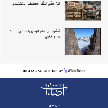
بَيْنَ وَهْمِ الإِنْجَازِ وَفَضِيحَةِ الاسْتِسْلامِ
أنشودة يا إمامَ الرسلِ يا سندي, إنشاد
صباح فخري
DIGITAL SOLUTIONS BY
من نحن