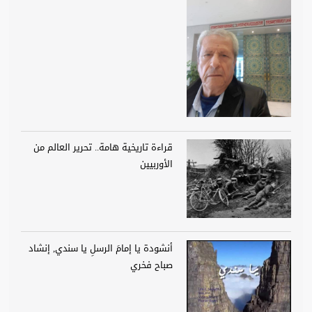
قراءة تاريخية هامة.. تحرير العالم من
الأوربيين
أنشودة يا إمامَ الرسلِ يا سندي, إنشاد
صباح فخري