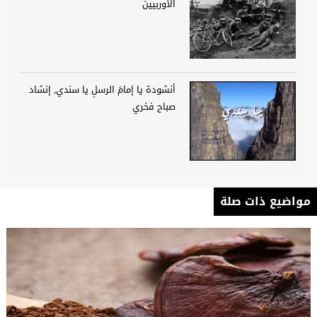
الأوربيين
أنشودة يا إمامَ الرسلِ يا سندي, إنشاد
صباح فخري
مواضيع ذات صلة