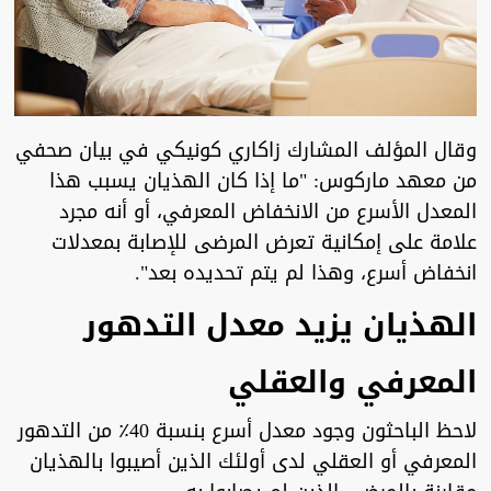
وقال المؤلف المشارك زاكاري كونيكي في بيان صحفي
من معهد ماركوس: "ما إذا كان الهذيان يسبب هذا
المعدل الأسرع من الانخفاض المعرفي، أو أنه مجرد
علامة على إمكانية تعرض المرضى للإصابة بمعدلات
انخفاض أسرع، وهذا لم يتم تحديده بعد".
الهذيان يزيد معدل التدهور
المعرفي والعقلي
لاحظ الباحثون وجود معدل أسرع بنسبة 40٪ من التدهور
المعرفي أو العقلي لدى أولئك الذين أصيبوا بالهذيان