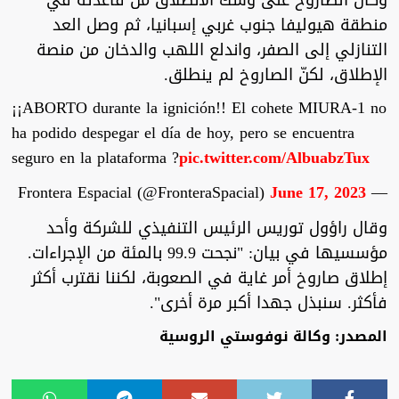
وكان الصاروخ على وشك الانطلاق من قاعدته في
منطقة هيوليفا جنوب غربي إسبانيا، ثم وصل العد
التنازلي إلى الصفر، واندلع اللهب والدخان من منصة
الإطلاق، لكنّ الصاروخ لم ينطلق.
¡¡ABORTO durante la ignición!! El cohete MIURA-1 no
ha podido despegar el día de hoy, pero se encuentra
seguro en la plataforma ?
pic.twitter.com/AlbuabzTux
June 17, 2023
— Frontera Espacial (@FronteraSpacial)
وقال راؤول توريس الرئيس التنفيذي للشركة وأحد
مؤسسيها في بيان: "نجحت 99.9 بالمئة من الإجراءات.
إطلاق صاروخ أمر غاية في الصعوبة، لكننا نقترب أكثر
فأكثر. سنبذل جهدا أكبر مرة أخرى".
المصدر: وكالة نوفوستي الروسية