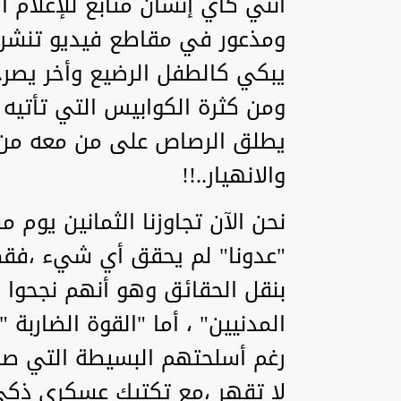
أنني كأي إنسان متابع للإعلام 
ومذعور في مقاطع فيديو تنشر 
يبكي كالطفل الرضيع وأخر يصر
ومن كثرة الكوابيس التي تأتيه
يطلق الرصاص على من معه من 
والانهيار..!!
نحن الآن تجاوزنا الثمانين يوم 
"عدونا" لم يحقق أي شيء ،فق
بنقل الحقائق وهو أنهم نجحوا
المدنيين" ، أما "القوة الضاربة 
رغم أسلحتهم البسيطة التي صنع
لا تقهر ،مع تكتيك عسكري ذكي