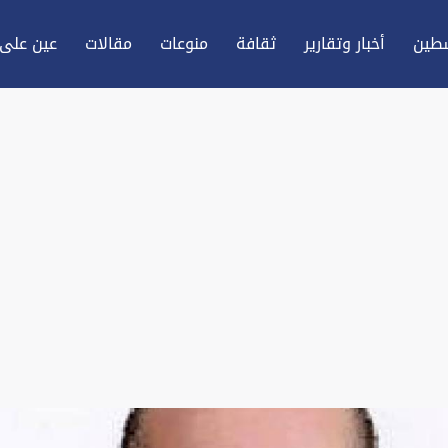
طين
أخبار وتقارير
ثقافة
منوعات
مقالات
عين علی 