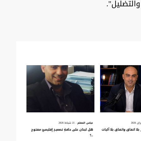
والتضليل".
عباس المعلم
- 21 شباط 2026
بلا اتفاق واتفاق بلا آليات
هل لبنان على حافةِ تصعيدٍ إقليميّ مفتوح
..؟