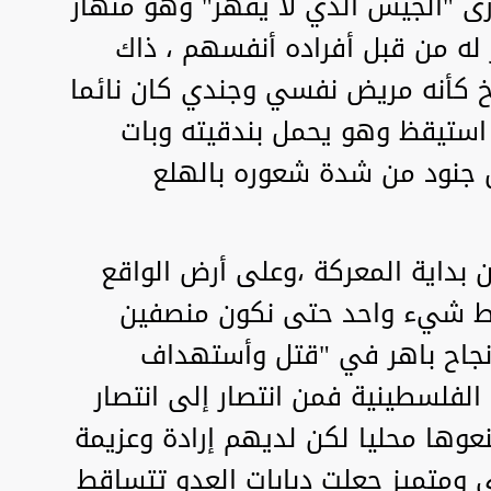
أرى "الجيش الذي لا يقهر" وهو منهار
له من قبل أفراده أنفسهم ، ذاك
خ كأنه مريض نفسي وجندي كان نائما
 استيقظ وهو يحمل بندقيته وبات
جنود من شدة شعوره بالهلع
من بداية المعركة ،وعلى أرض الواقع
ط شيء واحد حتى نكون منصفين
 نجاح باهر في "قتل وأستهداف
" الفلسطينية فمن انتصار إلى انتصار
وها محليا لكن لديهم إرادة وعزيمة
 ومتميز جعلت دبابات العدو تتساقط