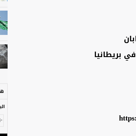
بان
ي بريطانيا
هل
الب
http