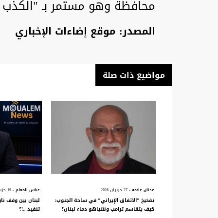
محافظة وهو مستمر بـ "الكذب 
المصدر: موقع إضاءات الإخباري
مواضيع ذات صلة
عدنان علامه
- 27 حزيران 2026
عباس المعلم
- 19 حزيران 2026
تفخيخ "الاتفاق الإيراني" في ساحة الجنوب:
لبنان بين وقف نار 
كيف يتقاسم ترامب ونتنياهو دماء لبنان؟
تنفيذ ..!؟