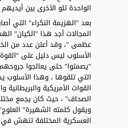
الواحدة تلو الآخرى بين أيديهم .
بعد "الهزيمة النكراء" التي أ
المجالات أجد هذا "الكيان" اله
عظمى "، وقد أعلن عدد من الخب
الأسلوب ليس دليل على "القوة"
"يصمتوا" حتى يعالجوا جروحهم 
التي تلقوها ، وهذا الأسلوب يذ
القوات الأمريكية والبريطانية 
الصحاف" ، حيث كان يجمع مختل
ويقول كلمته الشهيرة" العلوج" 
العسكرية المختلفة تنهش في 