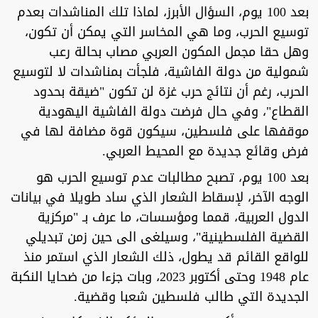
بعد 100 يوم، السؤال الأبرز، لماذا تلك المناشدات بعدم
توسيع الحرب، وما هي المخاسر التي يمكن أن تكون،
وهل حقا مجمل المكون العربي مصاب بحالة رعب
شمولية من دولة الفاشية، فلجأت بمناشدات لا لتوسيع
الحرب، رغم أن نتائج حرب غزة لن تكون "ضيقة بحدود
القطاع"، وفي حال فرضت دولة الفاشية اليهودية
موقفها على فلسطين، سيكون قوة مضافة لها في
فرض وقائع جديدة مع المحيط العربي.
بعد 100 يوم، تصبح مطالبات عدم توسيع الحرب هو
الوجه الآخر، لإسقاط الشعار الذي ساد طويلا في بيانات
الدول العربية، قمما ومؤسسات، ما عرف بـ "مركزية
القضية الفلسطينية"، وسيلغى الى حين زمن تبديلي
للواقع القائم قد يطول، ذلك الشعار الذي استمر منذ
عام 1948 وحتى أكتوبر 2023، وبات جزءا من ضحايا النكبة
الجديدة التي طالب فلسطين شعبا وقضية.