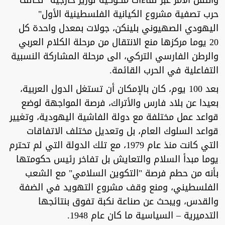
وانتقل الأمر عبر لقاءات مكوكية لوزير خارجية "تحالف
حرب تصفية مشروع الكيانية الفلسطينية الأول"
اليهودي الصهيوني بلينكن، جولات بمعدل واحدة كل
20 يوما مركزها منع الانتقال من مرحلة الكلام العربي
والرطن الفارسي التركي، الى مرحلة المشاركة النسبية
التفاعلية في الحرب القائمة.
بعد 100 يوم، كان بالإمكان أن تستغل الدول العربية،
بعيدا عن بلاد فارس والأتراك، فرصة المواجهة لوضع
قواعد عمل مختلفة مع دولة الفاشية اليهودية، وتغيير
قواعد السلوك العام، بل وتعديل مختلف الاتفاقات
التي كانت منذ عام 1979، مع تلك الدولة التي لم تحترم
يوما مبدأ السلام والتعايش بل تفاخر رئيس حكومتها
بأنه من حطم فرصة "التكوين السلامي" مع الشعب
الفلسطيني، ومنع وقف مشروع التهويد في الضفة
والقدس، ويبحث عن صناعة نكبة تفوق بنتائجها
التدميرية – السياسية ما كان عام 1948.