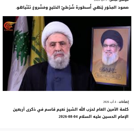
صمود المِحْوَرِ يُنهي أُسطورةَ شُرْطيِّ الخليجِ ومَشْروعَ نَتَنْياهو.
إضآءات
- 4 آب 2026
كلمة الأمين العام لحزب الله الشيخ نعيم قاسم في ذكرى أربعين
الإمام الحسين عليه السلام 04-08-2026