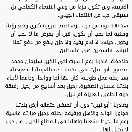
العربية، ولن تكون جزءا من وعي الانتماء الكفاحي بل
ستبقى جزء من الانتماء الجيني.
بعد 100 يوم من حرب غزة، أصبح ضرورة كبرى وضع رؤية
وطنية لما يجب أن يكون، قبل أن يفرض ما لا يجب أن
يكون، حينها لا ندم يفيد ولا حزن ينفع من دفع ثمنا
لتبقى فلسطين هي فلسطين.
ملاحظة: غادرنا يوم السبت أخي الكبير سليمان محمد
عصفور "أبو نبيل"، في مدينة جدة بالعربية السعودية،
بعد رحلة عمل طويلة، كان بها أخا ووالدا، وداعما لأبناء
بلدتنا عبسان الصغيرة، رحيل بعد أسابيع من رحيل رفيقة
دربه الطويل العزيزة أم نبيل.
يغادرنا "أبو نبيل" دون أن تحتضن جثمانه أرض بلدتنا
مجاورا الوالد والأهل ورفيقة رحلته..رحيل مرارته قاسية
رغم ما يحيط بشعبنا وأهلنا في القطاع الحبيب من حرب
لا مثيل لها..