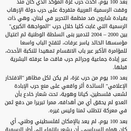
بعد 100 يوم، أكدت حرب غزة المؤكد الذي كان منذ
وقفت الرسمية العربية متفرجة على حرب دولة الإرهاب
بقيادة شارون ضد منظمة التحرير في لبنان، وهي ذات
الرسمية التي غابت كليا خلال حرب "المواجهة الكبرى"
بين 2000 – 2004 لتدمير بنى السلطة الوطنية ثم اغتيال
مؤسسها الخالد ياسر عرفات، لتفتح الباب واسعا
للمؤامرة الأكبر عبر باب الانقسام تمهيدا للنكبة الأحدث،
عبر إبادة جماعية وجرائم حرب فاقت ما عرفته البشرية
قبلها.
بعد 100 يوم من حرب غزة، لم يكن لكل مظاهر "الافتخار
الإعلامي" السائدة أثر واقعي على منع حرب الإبادة
لشعب فلسطين، كيانا وهوية، تحت شعار خادع بأن
العدو لم يحقق أي من أهدافه، ممرا تبريرا من دفع ثمن
في معركة تتطلب ثمنا وليس غيره.
بعد 100 يوم، لم يعد بالإمكان لفلسطيني وطني، أي
كان هواه السياسي، أن يشعر بانتماء الى أطر الرسمية